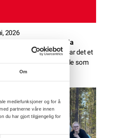
ni, 2026
dlemmene i staten sa ja
blant FOs medlemmer var det et
 flertall som sa ja. Blant de som
Om
iale mediefunksjoner og for å
 med partnerne våre innen
u har gjort tilgjengelig for