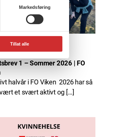
Markedsføring
Tillat alle
ni, 2026
tsbrev 1 – Sommer 2026 | FO
n
tivt halvår i FO Viken 2026 har så
 vært et svært aktivt og […]