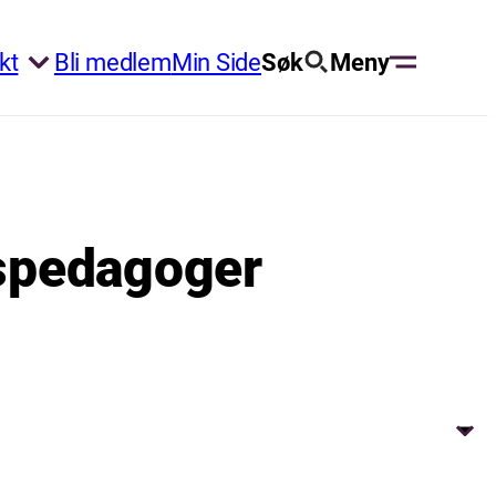
kt
Bli medlem
Min Side
Søk
Meny
nspedagoger