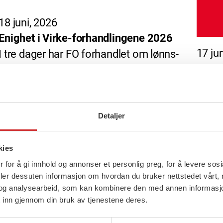
18 juni, 2026
Enighet i Virke-forhandlingene 2026
17 ju
I tre dager har FO forhandlet om lønns-
LO-me
og arbeidsbestemmelsene for
Også 
sosialarbeidere i frivillig sektor. […]
stort
[…]
Detaljer
kies
 for å gi innhold og annonser et personlig preg, for å levere sos
deler dessuten informasjon om hvordan du bruker nettstedet vårt,
og analysearbeid, som kan kombinere den med annen informasjon d
 inn gjennom din bruk av tjenestene deres.