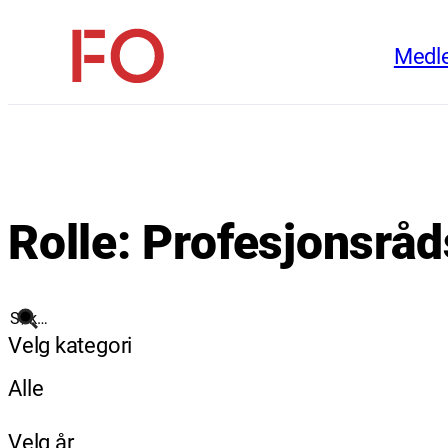
Hopp
Medl
til
FO
innhold
(Fellesorganisasjonen)
Rolle:
Profesjonsråd
Søk
Velg kategori
Alle
Velg år