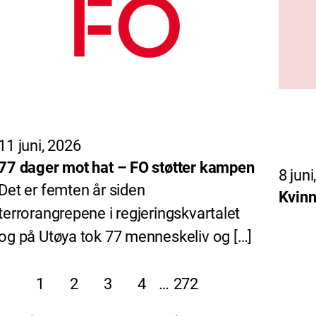
11 juni, 2026
77 dager mot hat – FO støtter kampen
8 juni
Det er femten år siden
Kvinn
terrorangrepene i regjeringskvartalet
og på Utøya tok 77 menneskeliv og […]
1
2
3
4
…
272