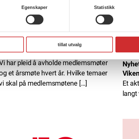
Egenskaper
Statistikk
15 juni, 2026
tillat utvalg
Er du Pensjonist i FO Viken?
15 ju
Vi har pleid å avholde medlemsmøter
Nyhe
og et årsmøte hvert år. Hvilke temaer
Vike
Et ak
vi skal på medlemsmøtene […]
langt