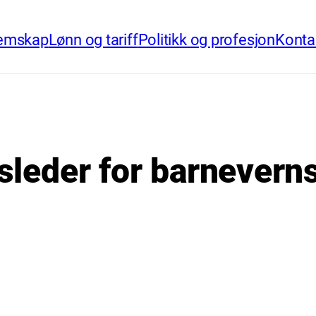
emskap
Lønn og tariff
Politikk og profesjon
Konta
sleder for barnever