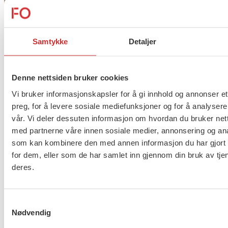
Samtykke
Detaljer
Denne nettsiden bruker cookies
Vi bruker informasjonskapsler for å gi innhold og annonser et
Ny tariffavtale for KA,
preg, for å levere sosiale mediefunksjoner og for å analysere
organisasjonsdelen
vår. Vi deler dessuten informasjon om hvordan du bruker nett
med partnerne våre innen sosiale medier, annonsering og an
Ny tariffavtale og gode generelle tillegg for alle KA
som kan kombinere den med annen informasjon du har gjort t
ansatte som omfattes av organisasjonsavtalen.
for dem, eller som de har samlet inn gjennom din bruk av tje
Saken kommer
deres.
Samtykkevalg
Ikke fått SMS?
Nødvendig