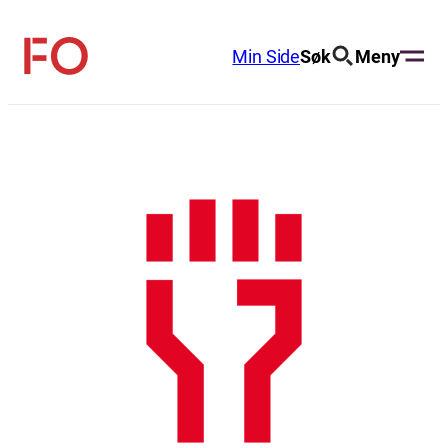
Hopp
til
Min Side
Søk
Meny
FO
innhold
(Fellesorganisasjonen)