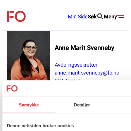
Hopp
til
Min Side
Søk
Meny
FO
innhold
(Fellesorganisasjonen)
Anne Marit Svenneby
Avdelingssekretær
anne.marit.svenneby@fo.no
913 75 657
Samtykke
Detaljer
About us (English)
FO (Fellesorganisasjonen)
Denne nettsiden bruker cookies
Mariboes gate 13