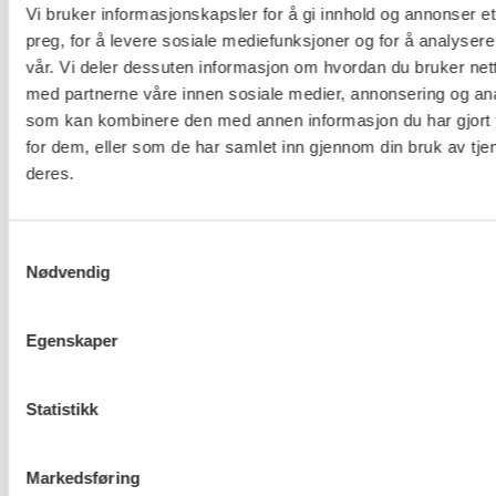
Vi bruker informasjonskapsler for å gi innhold og annonser et
Pb. 4693 Sofienberg
preg, for å levere sosiale mediefunksjoner og for å analysere
0506 OSLO
vår. Vi deler dessuten informasjon om hvordan du bruker nett
med partnerne våre innen sosiale medier, annonsering og an
kontor@fo.no
som kan kombinere den med annen informasjon du har gjort t
+47 919 19 916
for dem, eller som de har samlet inn gjennom din bruk av tje
deres.
Nettredaktør: nettredaktor@fo.no
Ansvarlig redaktør: Marianne Solberg
Samtykkevalg
Nødvendig
Fakturaadresser til FO sentralt og FOs avdelinger
finner du her.
Egenskaper
Personvern og informasjonskapsler
Statistikk
Til topp
Markedsføring