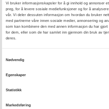
Vi bruker informasjonskapsler for å gi innhold og annonser et
0506 OSLO
preg, for å levere sosiale mediefunksjoner og for å analysere
vår. Vi deler dessuten informasjon om hvordan du bruker nett
kontor@fo.no
med partnerne våre innen sosiale medier, annonsering og an
+47 919 19 916
som kan kombinere den med annen informasjon du har gjort t
for dem, eller som de har samlet inn gjennom din bruk av tje
Nettredaktør: nettredaktor@fo.no
deres.
Ansvarlig redaktør: Marianne Solberg
Samtykkevalg
Fakturaadresser til FO sentralt og FOs avdelinger
Nødvendig
finner du her.
Egenskaper
Personvern og informasjonskapsler
Statistikk
Til topp
Markedsføring