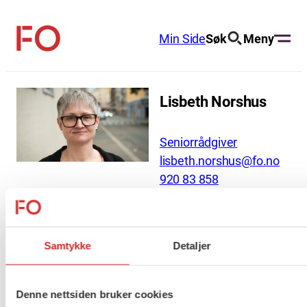
Hopp
til
Min Side
Søk
Meny
FO
innhold
(Fellesorganisasjonen)
Lisbeth Norshus
Seniorrådgiver
lisbeth.norshus@fo.no
920 83 858
About us (English)
Samtykke
Detaljer
FO (Fellesorganisasjonen)
Mariboes gate 13
Denne nettsiden bruker cookies
Pb. 4693 Sofienberg