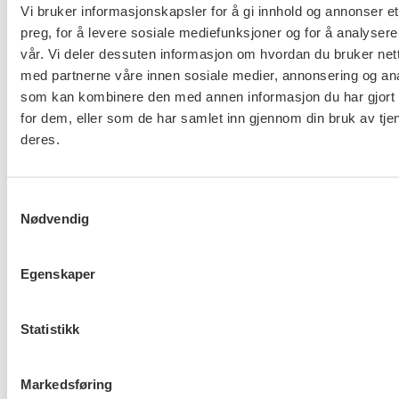
Vi bruker informasjonskapsler for å gi innhold og annonser et
FO (Fellesorganisasjonen)
preg, for å levere sosiale mediefunksjoner og for å analysere
Mariboes gate 13
vår. Vi deler dessuten informasjon om hvordan du bruker nett
Pb. 4693 Sofienberg
med partnerne våre innen sosiale medier, annonsering og an
0506 OSLO
som kan kombinere den med annen informasjon du har gjort t
for dem, eller som de har samlet inn gjennom din bruk av tje
kontor@fo.no
deres.
+47 919 19 916
Samtykkevalg
Nettredaktør: nettredaktor@fo.no
Nødvendig
Ansvarlig redaktør: Marianne Solberg
Egenskaper
Fakturaadresser til FO sentralt og FOs avdelinger
finner du her.
Statistikk
Personvern og informasjonskapsler
Markedsføring