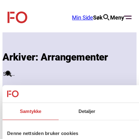
Hopp
til
Min Side
Søk
Meny
FO
innhold
(Fellesorganisasjonen)
Arkiver:
Arrangementer
Søk
Hjem
Arrangementer
Ingen resultater
funnet.
Samtykke
Detaljer
Denne nettsiden bruker cookies
About us (English)