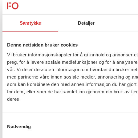
prioritere likelønn og motvirke lavlønn, sier Kvisvik.
FO-nestleder Marianne Solberg understreker i
Samtykke
Detaljer
sitt innlegg at solidariske lønnsoppgjør er viktige for
tilliten til lønnsdannelsen i Norge.
Denne nettsiden bruker cookies
– Tillit er ferskvare, og tilliten til modellen vår, og til
samfunnet, er avhengig av at alle opplever at de er
Vi bruker informasjonskapsler for å gi innhold og annonser et
preg, for å levere sosiale mediefunksjoner og for å analysere
ivaretatt i arbeidslivet og i lønnsoppgjørene, sier
vår. Vi deler dessuten informasjon om hvordan du bruker nett
hun.
med partnerne våre innen sosiale medier, annonsering og an
som kan kombinere den med annen informasjon du har gjort t
for dem, eller som de har samlet inn gjennom din bruk av tje
deres.
Samtykkevalg
Nødvendig