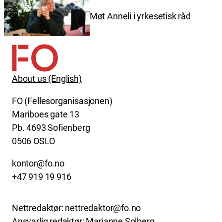
Møt Anneli i yrkesetisk råd
About us (English)
FO (Fellesorganisasjonen)
Mariboes gate 13
Pb. 4693 Sofienberg
0506 OSLO
kontor@fo.no
+47 919 19 916
Nettredaktør: nettredaktor@fo.no
Ansvarlig redaktør: Marianne Solberg