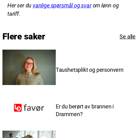
Her ser du
vanlige spørsmål og svar
om lønn og
tariff.
Flere saker
Se alle
Taushetsplikt og personvern
Er du berørt av brannen i
Drammen?