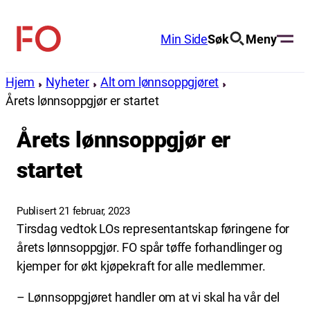
Hopp
til
Min Side
Søk
Meny
FO
innhold
(Fellesorganisasjonen)
Hjem
Nyheter
Alt om lønnsoppgjøret
Årets lønnsoppgjør er startet
Årets lønnsoppgjør er
startet
Publisert 21 februar, 2023
Tirsdag vedtok LOs representantskap føringene for
årets lønnsoppgjør. FO spår tøffe forhandlinger og
kjemper for økt kjøpekraft for alle medlemmer.
– Lønnsoppgjøret handler om at vi skal ha vår del