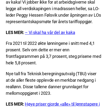
av kaka! Vi jobber ikke for at arbeidsgiverne skal
legge all verdiskapingen i madrassen heller, sa LO-
leder Peggy Hessen Følsvik under åpningen av LOs
representantskapsmøte før årets tariffoppgjør.
LES MER:
– Vi skal ha vår del av kaka
Fra 2021 til 2022 økte lønningene i snitt med 4,1
prosent. Selv om dette er mer enn
frontfagsrammen på 3,7 prosent, steg prisene med
hele 5,8 prosent.
Nye tall fra Teknisk beregningsutvalg (TBU) viser
at de aller fleste opplevde en merkbar nedgang i
reallønn. Disse tallene danner grunnlaget for
mellomoppgjøret i 2023.
LES MER:
Høye priser gjorde «alle» til lønnstapere i