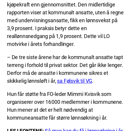
kjøpekraft enn gjennomsnittet. Den midlertidige
rapporten viser at kommunalt ansatte, uten å regne
med undervisningsansatte, fikk en lønnsvekst på
3,9 prosent. I praksis betyr dette en
reallønnsnedgang på 1,9 prosent. Dette vil LO
motvirke i årets forhandlinger.
– De tre siste årene har de kommunalt ansatte tapt
terreng i forhold til privat sektor. Det går ikke lenger.
Derfor må de ansatte i kommunene sikres et
skikkelig lønnsløft i år,
sa Følsvik til VG
.
Hun får støtte fra FO-leder Mimmi Kvisvik som
organiserer over 16 000 medlemmer i kommunene.
Hun mener at det er helt nødvendig at
kommuneansatte får større lønnsøkning i år.
LES I FONTENE:
Så mye kan du få i lønnsøkning i år