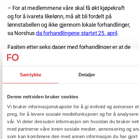
– For at medlemmene våre skal få økt kjøpekraft
og for å ivareta likelønn, må alt bli fordelt på
lønnstabellen og ikke gjennom lokale forhandlinger,
sa Norshus
da forhandlingene startet 25. april
.
Fasiten etter seks dager med forhandlinger er at de
viktigste kravene er innfridd.
Her er den nye lønna for Oslo-
Samtykke
Detaljer
ansatte
Denne nettsiden bruker cookies
Rammen for lønnsvekst i Oslo endte på 4,4 prosent.
Vi bruker informasjonskapsler for å gi innhold og annonser et
Godt over den anslåtte prisstigningen på 2,7
preg, for å levere sosiale mediefunksjoner og for å analysere
prosent på varer og tjenester i 2025. Det bidrar til at
vår. Vi deler dessuten informasjon om hvordan du bruker nett
alle skal få økt kjøpekraft.
med partnerne våre innen sosiale medier, annonsering og an
som kan kombinere den med annen informasjon du har gjort t