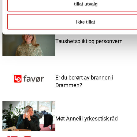
tillat utvalg
Flere saker
Se alle
Ikke tillat
Taushetsplikt og personvern
Er du berørt av brannen i
Drammen?
Møt Anneli i yrkesetisk råd