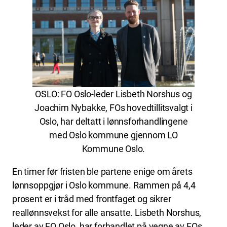
OSLO: FO Oslo-leder Lisbeth Norshus og
Joachim Nybakke, FOs hovedtillitsvalgt i
Oslo, har deltatt i lønnsforhandlingene
med Oslo kommune gjennom LO
Kommune Oslo.
En timer før fristen ble partene enige om årets
lønnsoppgjør i Oslo kommune. Rammen på 4,4
prosent er i tråd med frontfaget og sikrer
reallønnsvekst for alle ansatte. Lisbeth Norshus,
leder av FO Oslo, har forhandlet på vegne av FOs