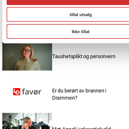
kontakt med din tillitsvalgte eller
avdelingen din
.
tillat utvalg
Flere saker
Se alle
Ikke tillat
Taushetsplikt og personvern
Er du berørt av brannen i
Drammen?