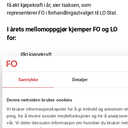
få økt kjøpekraft i år, sier Isaksen, som
representerer FO i forhandlingsutvalget til LO Stat.
I årets mellomoppgjør kjemper FO og LO
for:
Økt kjøpekraft
Likelønn
Tiltak mot lavlønn
Samtykke
Detaljer
Hovedkravet om økt kjøpekraft for medlemmene
blir ivaretatt gjennom generelle tillegg og heving av
lønnssatsene i tariffavtalene. I forhandlingene vil
Denne nettsiden bruker cookies
FO også legge vekt på at medlemmene skal ha
Vi bruker informasjonskapsler for å gi innhold og annonser et
uttelling for kompetanse og ansvar.
preg, for å levere sosiale mediefunksjoner og for å analysere
vår. Vi deler dessuten informasjon om hvordan du bruker nett