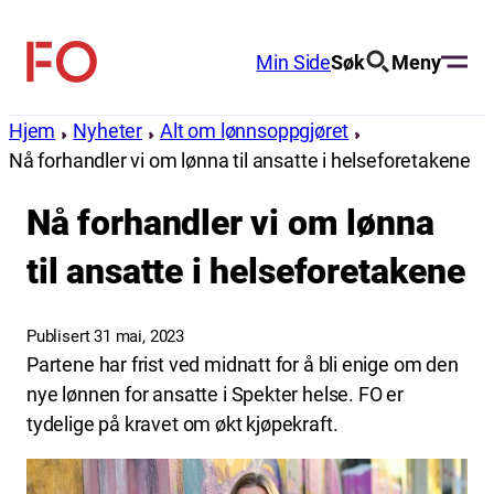
Hopp
til
Min Side
Søk
Meny
FO
innhold
(Fellesorganisasjonen)
Hjem
Nyheter
Alt om lønnsoppgjøret
Nå forhandler vi om lønna til ansatte i helseforetakene
Nå forhandler vi om lønna
til ansatte i helseforetakene
Publisert 31 mai, 2023
Partene har frist ved midnatt for å bli enige om den
nye lønnen for ansatte i Spekter helse. FO er
tydelige på kravet om økt kjøpekraft.