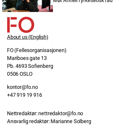
Møt Anneli i yrkesetisk råd
About us (English)
FO (Fellesorganisasjonen)
Mariboes gate 13
Pb. 4693 Sofienberg
0506 OSLO
kontor@fo.no
+47 919 19 916
Nettredaktør: nettredaktor@fo.no
Ansvarlig redaktør: Marianne Solberg