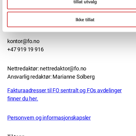
tillat utvalg
FO (Fellesorganisasjonen)
Mariboes gate 13
Pb. 4693 Sofienberg
Ikke tillat
0506 OSLO
kontor@fo.no
+47 919 19 916
Nettredaktør: nettredaktor@fo.no
Ansvarlig redaktør: Marianne Solberg
Fakturaadresser til FO sentralt og FOs avdelinger
finner du her.
Personvern og informasjonskapsler