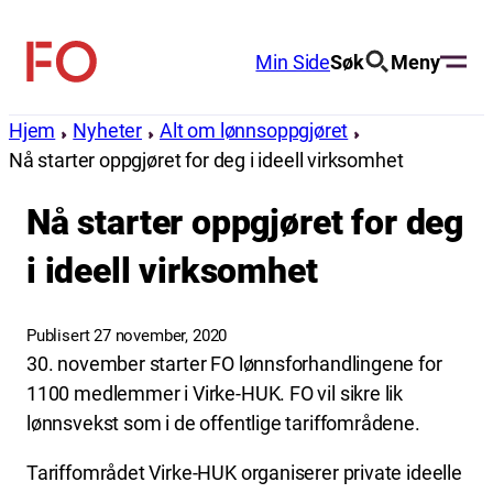
Hopp
til
Min Side
Søk
Meny
FO
innhold
(Fellesorganisasjonen)
Hjem
Nyheter
Alt om lønnsoppgjøret
Nå starter oppgjøret for deg i ideell virksomhet
Nå starter oppgjøret for deg
i ideell virksomhet
Publisert 27 november, 2020
30. november starter FO lønnsforhandlingene for
1100 medlemmer i Virke-HUK. FO vil sikre lik
lønnsvekst som i de offentlige tariffområdene.
Tariffområdet Virke-HUK organiserer private ideelle