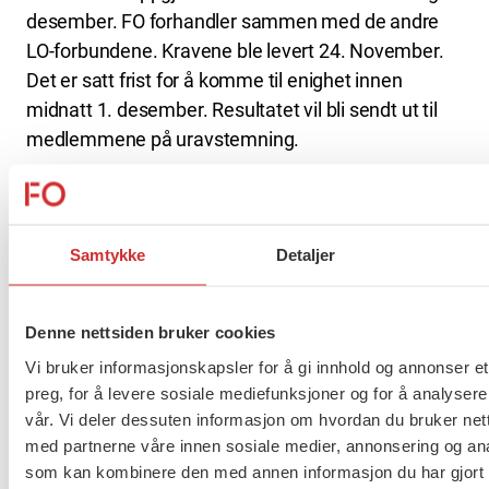
desember. FO forhandler sammen med de andre
LO-forbundene. Kravene ble levert 24. November.
Det er satt frist for å komme til enighet innen
midnatt 1. desember. Resultatet vil bli sendt ut til
medlemmene på uravstemning.
LES FJORÅRETS RESULTAT:
Enighet i
lønnsoppgjøret i Virke-HUK. Dette er partene
enige om.
Samtykke
Detaljer
Hvis det ikke blir enighet under forhandlingene, vil
oppgjøret ende med mekling og eventuell streik.
Denne nettsiden bruker cookies
Vi bruker informasjonskapsler for å gi innhold og annonser et
preg, for å levere sosiale mediefunksjoner og for å analysere
Flere saker
Se alle
vår. Vi deler dessuten informasjon om hvordan du bruker nett
med partnerne våre innen sosiale medier, annonsering og an
som kan kombinere den med annen informasjon du har gjort t