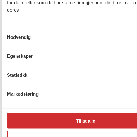
for dem, eller som de har samlet inn gjennom din bruk av tje
Taushetsplikt og personvern
deres.
Samtykkevalg
Nødvendig
Er du berørt av brannen i
Drammen?
Egenskaper
Statistikk
Møt Anneli i yrkesetisk råd
Markedsføring
Tillat alle
About us (English)