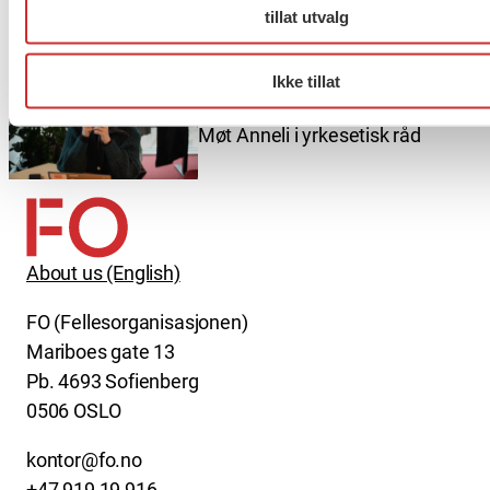
Drammen?
tillat utvalg
Ikke tillat
Møt Anneli i yrkesetisk råd
About us (English)
FO (Fellesorganisasjonen)
Mariboes gate 13
Pb. 4693 Sofienberg
0506 OSLO
kontor@fo.no
+47 919 19 916