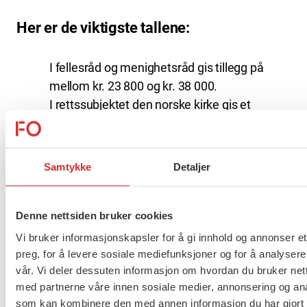
Her er de viktigste tallene:
I fellesråd og menighetsråd gis tillegg på
mellom kr. 23 800 og kr. 38 000.
I rettssubjektet den norske kirke gis et
prosenttillegg på 6,1 % eller 6,8 % avhengig
av stilling, samtidig som alle sikres et
kronetillegg som ikke er lavere enn kr 37 500.
Samtykke
Detaljer
Tilleggene gis med virkning fra 1. mai 2023.
Ettersom årets oppgjør var et mellomoppgjør,
ble det bare forhandlet om lønn.
Denne nettsiden bruker cookies
Vi bruker informasjonskapsler for å gi innhold og annonser et
Lønnstilleggene er bruttotillegg. Deltidsansatte gis
preg, for å levere sosiale mediefunksjoner og for å analysere
forholdsmessige tillegg.
vår. Vi deler dessuten informasjon om hvordan du bruker nett
med partnerne våre innen sosiale medier, annonsering og an
som kan kombinere den med annen informasjon du har gjort t
Tilbud 4 Vedlegg til protokoll 16.6.23