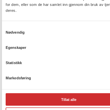
for dem, eller som de har samlet inn gjennom din bruk av tje
deres.
Har du spørsmål om årets mellomoppgjør? Ta
kontakt med din lokale tillitsvalgte eller
avdelingen
Samtykkevalg
Nødvendig
din
.
Egenskaper
Flere saker
Se alle
Statistikk
Taushetsplikt og personvern
Markedsføring
Tillat alle
Er du berørt av brannen i