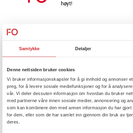
høyt!
Tariffpolitisk uttalelse
Samtykke
Detaljer
Vi skal stå opp for trygghet og
Denne nettsiden bruker cookies
har en jobb å gjøre
Vi bruker informasjonskapsler for å gi innhold og annonser et
preg, for å levere sosiale mediefunksjoner og for å analysere
vår. Vi deler dessuten informasjon om hvordan du bruker nett
med partnerne våre innen sosiale medier, annonsering og an
Kvisvik og Faugli gjenvalgt
som kan kombinere den med annen informasjon du har gjort t
for dem, eller som de har samlet inn gjennom din bruk av tje
deres.