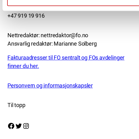
kontor@fo.no
+47 919 19 916
Nettredaktør: nettredaktor@fo.no
Ansvarlig redaktør: Marianne Solberg
Fakturaadresser til FO sentralt og FOs avdelinger
finner du her.
Personvern og informasjonskapsler
Til topp
Facebook
Twitter
Instagram