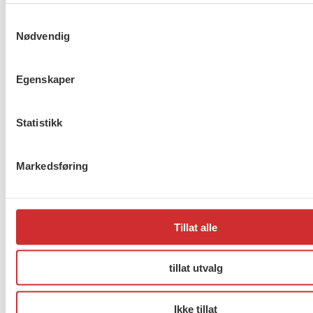
Kongressen har talt i
Samtykkevalg
organisasjonssaken
Nødvendig
Egenskaper
Gi oss heltidsstudenten, NÅ!
Statistikk
Forrige
1
…
268
269
270
…
272
Neste
Markedsføring
About us (English)
Tillat alle
FO (Fellesorganisasjonen)
Mariboes gate 13
tillat utvalg
Pb. 4693 Sofienberg
0506 OSLO
Ikke tillat