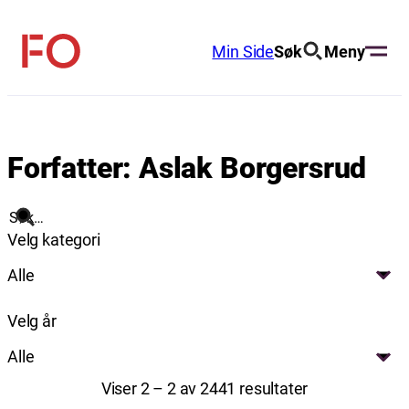
Hopp
til
Min Side
Søk
Meny
FO
innhold
(Fellesorganisasjonen)
Forfatter:
Aslak Borgersrud
Søk
Velg kategori
Alle
Velg år
Alle
Viser 2 – 2 av 2441 resultater