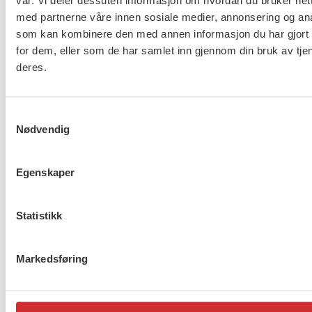
vår. Vi deler dessuten informasjon om hvordan du bruker nett
med partnerne våre innen sosiale medier, annonsering og an
som kan kombinere den med annen informasjon du har gjort t
for dem, eller som de har samlet inn gjennom din bruk av tje
deres.
Resultat i
lønnsforhandlingene i kirkelig
sektor
Samtykkevalg
Nødvendig
77 dager mot hat – FO støtter
Egenskaper
kampen
Statistikk
Kvinnehelse 25 august,
Markedsføring
Ælvespeilet
Forrige
1
2
3
4
…
272
Neste