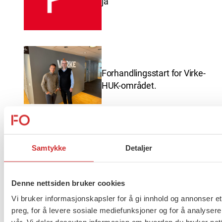
ja
Forhandlingsstart for Virke-
HUK-området.
Er du Pensjonist i FO Viken?
Samtykke
Detaljer
Denne nettsiden bruker cookies
Vi bruker informasjonskapsler for å gi innhold og annonser et
Nyhetsbrev 1 – Sommer 2026
preg, for å levere sosiale mediefunksjoner og for å analysere
| FO Viken