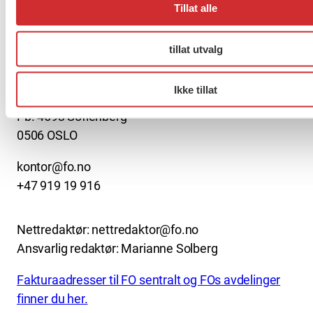
Tillat alle
About us (English)
tillat utvalg
FO (Fellesorganisasjonen)
Ikke tillat
Mariboes gate 13
Pb. 4693 Sofienberg
0506 OSLO
kontor@fo.no
+47 919 19 916
Nettredaktør: nettredaktor@fo.no
Ansvarlig redaktør: Marianne Solberg
Fakturaadresser til FO sentralt og FOs avdelinger
finner du her.