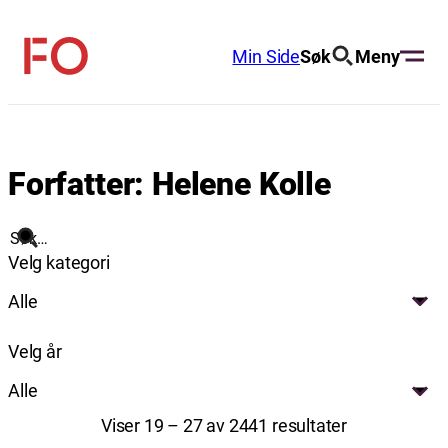
Hopp
til
Min Side
Søk
Meny
FO
innhold
(Fellesorganisasjonen)
Forfatter:
Helene Kolle
Søk
Velg kategori
Alle
Velg år
Alle
Viser 19 – 27 av 2441 resultater