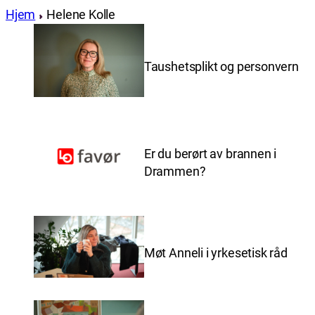
Hjem
Helene Kolle
Taushetsplikt og personvern
Er du berørt av brannen i
Drammen?
Møt Anneli i yrkesetisk råd