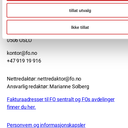
About us (English)
tillat utvalg
FO (Fellesorganisasjonen)
Mariboes gate 13
Ikke tillat
Pb. 4693 Sofienberg
0506 OSLO
kontor@fo.no
+47 919 19 916
Nettredaktør: nettredaktor@fo.no
Ansvarlig redaktør: Marianne Solberg
Fakturaadresser til FO sentralt og FOs avdelinger
finner du her.
Personvern og informasjonskapsler