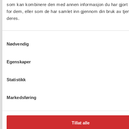
som kan kombinere den med annen informasjon du har gjort t
omsorg og asylmottak (NHO
for dem, eller som de har samlet inn gjennom din bruk av tje
453)
deres.
8 av 10 gjør ikke nok for å
Samtykkevalg
beskytte ansatte i
Nødvendig
barnevernet
Egenskaper
Lønnsoppgjøret for ansatte
Statistikk
innen barnevern, omsorg og
asylmottak (NHO 453) er i
gang
Markedsføring
1
2
…
272
Neste
Tillat alle