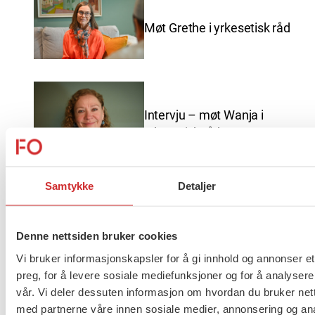
Møt Grethe i yrkesetisk råd
Intervju – møt Wanja i
yrkesetisk råd
Samtykke
Detaljer
God sommer fra FO
Denne nettsiden bruker cookies
Vi bruker informasjonskapsler for å gi innhold og annonser et
preg, for å levere sosiale mediefunksjoner og for å analysere
vår. Vi deler dessuten informasjon om hvordan du bruker nett
Brudd i lønnsoppgjøret for
med partnerne våre innen sosiale medier, annonsering og an
ansatte innen barnevern,