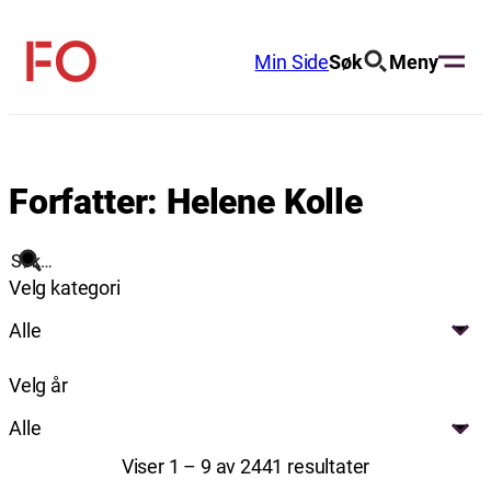
Hopp
til
Min Side
Søk
Meny
FO
innhold
(Fellesorganisasjonen)
Forfatter:
Helene Kolle
Søk
Velg kategori
Alle
Velg år
Alle
Viser 1 – 9 av 2441 resultater