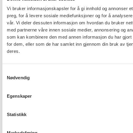
Vi bruker informasjonskapsler for å gi innhold og annonser et
preg, for å levere sosiale mediefunksjoner og for å analysere
vår. Vi deler dessuten informasjon om hvordan du bruker nett
Ny tariffavtale for KA
med partnerne våre innen sosiale medier, annonsering og an
som kan kombinere den med annen informasjon du har gjort t
for dem, eller som de har samlet inn gjennom din bruk av tje
deres.
Samtykkevalg
Nødvendig
Hovedoppgjøret med NHO er i
gang
Egenskaper
Statistikk
FO om Helsepersonellplan
Markedsføring