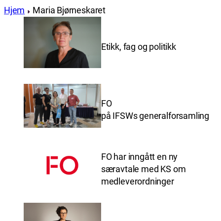
Hjem
Maria Bjørneskaret
Etikk, fag og politikk
FO
på IFSWs generalforsamling
FO har inngått en ny
særavtale med KS om
medleverordninger