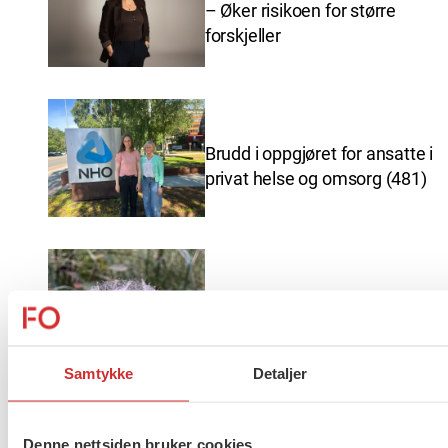
– Øker risikoen for større
forskjeller
Brudd i oppgjøret for ansatte i
privat helse og omsorg (481)
Ferieavvikling FO Vestfold og
Telemark
Samtykke
Detaljer
Denne nettsiden bruker cookies