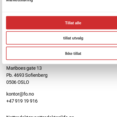
2040
Tillat alle
Forrige
1
2
3
…
272
Neste
tillat utvalg
About us (English)
Ikke tillat
FO (Fellesorganisasjonen)
Mariboes gate 13
Pb. 4693 Sofienberg
0506 OSLO
kontor@fo.no
+47 919 19 916