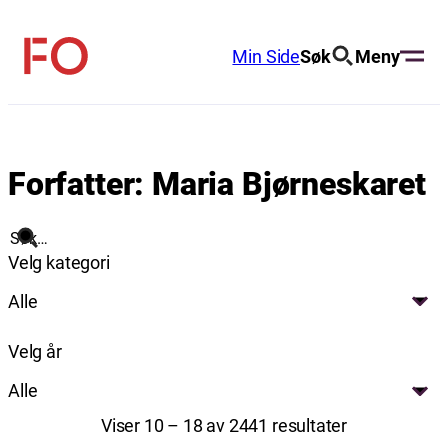
Hopp
til
Min Side
Søk
Meny
FO
innhold
(Fellesorganisasjonen)
Forfatter:
Maria Bjørneskaret
Søk
Velg kategori
Alle
Velg år
Alle
Viser 10 – 18 av 2441 resultater