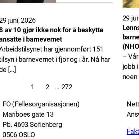
29 ju
29 juni, 2026
Lønns
8 av 10 gjør ikke nok for å beskytte
barne
ansatte i barnevernet
(NHO 
Arbeidstilsynet har gjennomført 151
– Vår
tilsyn i barnevernet i fjor og i år. Nå har
jobb 
de […]
noen 
1
2
…
272
FO (Fellesorganisasjonen)
Nett
Mariboes gate 13
Ansv
Pb. 4693 Sofienberg
Fakt
0506 OSLO