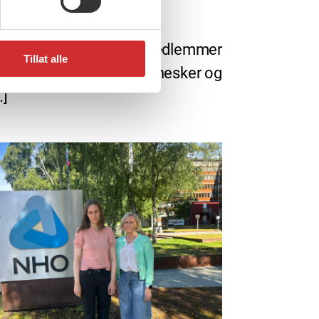
, 2026
sommer fra FO
eneste dag bidrar FO-medlemmer
Tillat alle
 gjøre en forskjell for mennesker og
…]