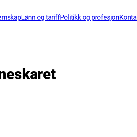
emskap
Lønn og tariff
Politikk og profesjon
Konta
neskaret