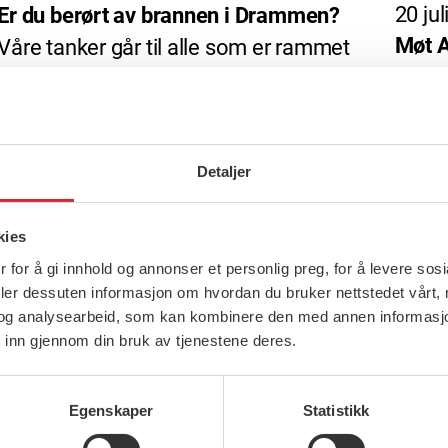
20 jul
Er du berørt av brannen i Drammen?
Møt A
Våre tanker går til alle som er rammet
av storbrannen i Krokstadelva i
Krokstadelva 17. […]
Detaljer
kies
 for å gi innhold og annonser et personlig preg, for å levere sos
deler dessuten informasjon om hvordan du bruker nettstedet vårt,
og analysearbeid, som kan kombinere den med annen informasjon d
 inn gjennom din bruk av tjenestene deres.
Egenskaper
Statistikk
6 juli, 2026