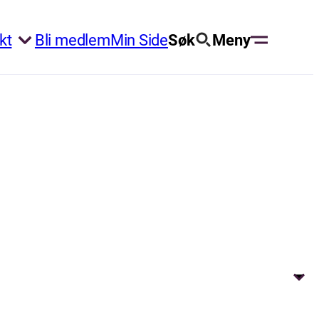
kt
Bli medlem
Min Side
Søk
Meny