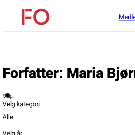
Hopp
Medl
til
FO
innhold
(Fellesorganisasjonen)
Forfatter:
Maria Bjør
Søk
Velg kategori
Alle
Velg år