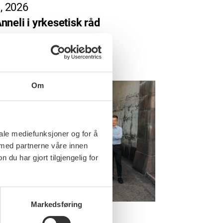
i, 2026
nneli i yrkesetisk råd
Om
iale mediefunksjoner og for å
 med partnerne våre innen
u har gjort tilgjengelig for
Markedsføring