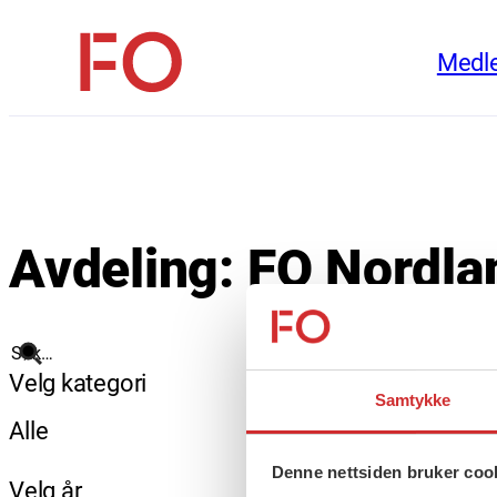
Hopp
Medl
til
FO
innhold
(Fellesorganisasjonen)
Avdeling:
FO Nordla
Søk
Velg kategori
Samtykke
Alle
Denne nettsiden bruker coo
Velg år