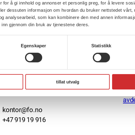
 for å gi innhold og annonser et personlig preg, for å levere sos
deler dessuten informasjon om hvordan du bruker nettstedet vårt,
og analysearbeid, som kan kombinere den med annen informasjon d
 inn gjennom din bruk av tjenestene deres.
Egenskaper
Statistikk
Ingen resultater funnet.
FO (Fellesorganisasjonen)
Nett
Mariboes gate 13
Ansv
tillat utvalg
Pb. 4693 Sofienberg
Fakt
0506 OSLO
avde
kontor@fo.no
+47 919 19 916