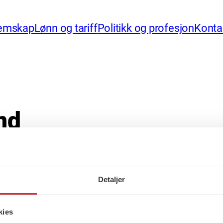
emskap
Lønn og tariff
Politikk og profesjon
Konta
nd
Detaljer
kies