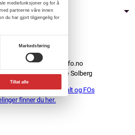
iale mediefunksjoner og for å
 med partnerne våre innen
u har gjort tilgjengelig for
Markedsføring
redaktør: nettredaktor@fo.no
arlig redaktør: Marianne Solberg
Tillat alle
uraadresser til FO sentralt og FOs
linger finner du her.