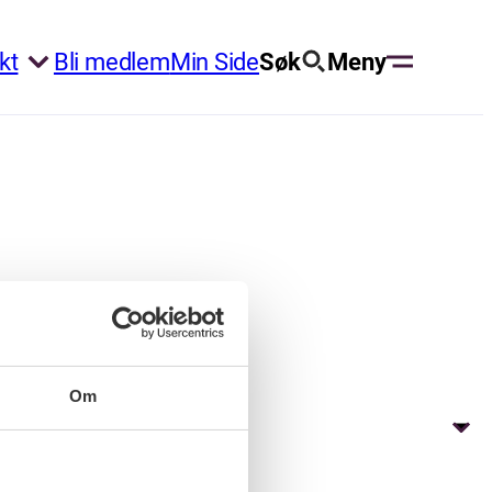
kt
Bli medlem
Min Side
Søk
Meny
Om