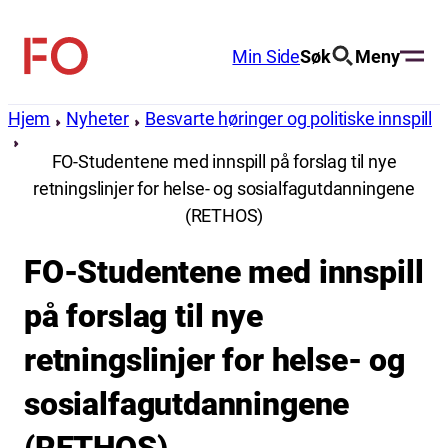
Hopp
til
Min Side
Søk
Meny
FO
innhold
(Fellesorganisasjonen)
Hjem
Nyheter
Besvarte høringer og politiske innspill
FO-Studentene med innspill på forslag til nye
retningslinjer for helse- og sosialfagutdanningene
(RETHOS)
FO-Studentene med innspill
på forslag til nye
retningslinjer for helse- og
sosialfagutdanningene