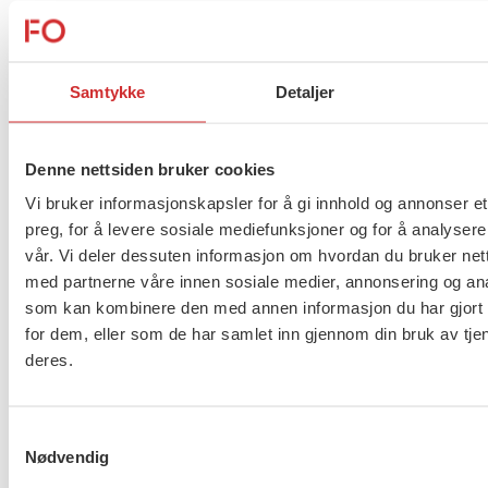
Her kan du lese
høringssvar på
vernepleierutdanningen
Samtykke
Detaljer
Flere saker
Se alle
Denne nettsiden bruker cookies
Vi bruker informasjonskapsler for å gi innhold og annonser et
preg, for å levere sosiale mediefunksjoner og for å analysere
vår. Vi deler dessuten informasjon om hvordan du bruker nett
Taushetsplikt og personvern
med partnerne våre innen sosiale medier, annonsering og an
som kan kombinere den med annen informasjon du har gjort t
for dem, eller som de har samlet inn gjennom din bruk av tje
deres.
Er du berørt av brannen i
Drammen?
Samtykkevalg
Nødvendig