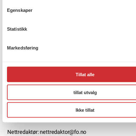
Egenskaper
Møt Anneli i yrkesetisk råd
Statistikk
Markedsføring
About us (English)
FO (Fellesorganisasjonen)
Mariboes gate 13
Tillat alle
Pb. 4693 Sofienberg
0506 OSLO
tillat utvalg
kontor@fo.no
Ikke tillat
+47 919 19 916
Nettredaktør: nettredaktor@fo.no