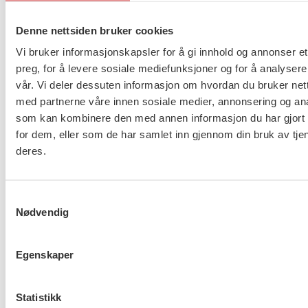
Denne nettsiden bruker cookies
Taushetsplikt og personvern
Vi bruker informasjonskapsler for å gi innhold og annonser et
preg, for å levere sosiale mediefunksjoner og for å analysere
vår. Vi deler dessuten informasjon om hvordan du bruker nett
med partnerne våre innen sosiale medier, annonsering og an
som kan kombinere den med annen informasjon du har gjort t
Er du berørt av brannen i
for dem, eller som de har samlet inn gjennom din bruk av tje
Drammen?
deres.
Samtykkevalg
Nødvendig
Møt Anneli i yrkesetisk råd
Egenskaper
Statistikk
About us (English)