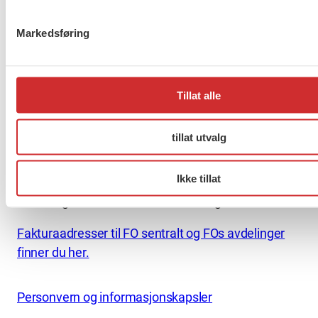
FO (Fellesorganisasjonen)
Markedsføring
Mariboes gate 13
Pb. 4693 Sofienberg
0506 OSLO
Tillat alle
kontor@fo.no
+47 919 19 916
tillat utvalg
Ikke tillat
Nettredaktør: nettredaktor@fo.no
Ansvarlig redaktør: Marianne Solberg
Fakturaadresser til FO sentralt og FOs avdelinger
finner du her.
Personvern og informasjonskapsler