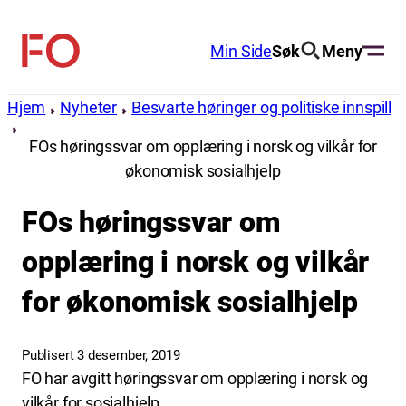
Hopp
til
Min Side
Søk
Meny
FO
innhold
(Fellesorganisasjonen)
Hjem
Nyheter
Besvarte høringer og politiske innspill
FOs høringssvar om opplæring i norsk og vilkår for
økonomisk sosialhjelp
FOs høringssvar om
opplæring i norsk og vilkår
for økonomisk sosialhjelp
Publisert 3 desember, 2019
FO har avgitt høringssvar om opplæring i norsk og
vilkår for sosialhjelp.