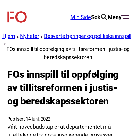
Hopp
til
Min Side
Søk
Meny
FO
innhold
(Fellesorganisasjonen)
Hjem
Nyheter
Besvarte høringer og politiske innspill
FOs innspill til oppfølging av tillitsreformen i justis- og
beredskapssektoren
FOs innspill til oppfølging
av tillitsreformen i justis-
og beredskapssektoren
Publisert 14 juni, 2022
Vårt hovedbudskap er at departementet må
tilrettelegge for gode involverende prosesser