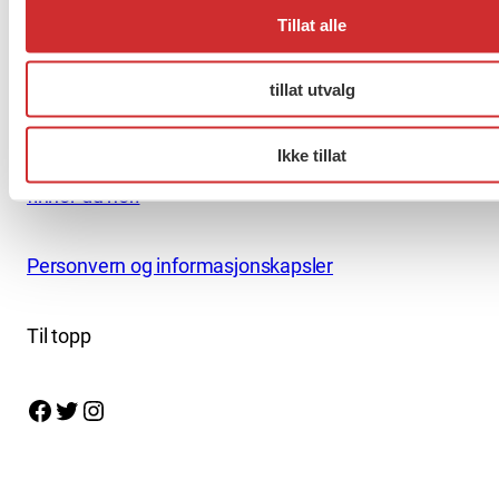
+47 919 19 916
Tillat alle
Nettredaktør: nettredaktor@fo.no
tillat utvalg
Ansvarlig redaktør: Marianne Solberg
Ikke tillat
Fakturaadresser til FO sentralt og FOs avdelinger
finner du her.
Personvern og informasjonskapsler
Til topp
Facebook
Twitter
Instagram