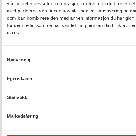
Er du berørt av brannen i
vår. Vi deler dessuten informasjon om hvordan du bruker nett
Drammen?
med partnerne våre innen sosiale medier, annonsering og an
som kan kombinere den med annen informasjon du har gjort t
for dem, eller som de har samlet inn gjennom din bruk av tje
deres.
Møt Anneli i yrkesetisk råd
Samtykkevalg
Nødvendig
Egenskaper
About us (English)
FO (Fellesorganisasjonen)
Statistikk
Mariboes gate 13
Pb. 4693 Sofienberg
Markedsføring
0506 OSLO
kontor@fo.no