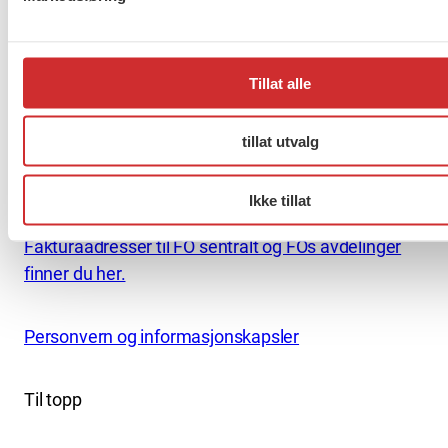
Pb. 4693 Sofienberg
0506 OSLO
kontor@fo.no
Tillat alle
+47 919 19 916
tillat utvalg
Nettredaktør: nettredaktor@fo.no
Ansvarlig redaktør: Marianne Solberg
Ikke tillat
Fakturaadresser til FO sentralt og FOs avdelinger
finner du her.
Personvern og informasjonskapsler
Til topp