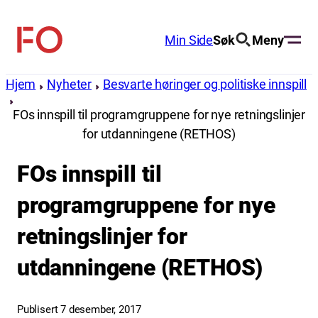
Hopp
til
Min Side
Søk
Meny
FO
innhold
(Fellesorganisasjonen)
Hjem
Nyheter
Besvarte høringer og politiske innspill
FOs innspill til programgruppene for nye retningslinjer
for utdanningene (RETHOS)
FOs innspill til
programgruppene for nye
retningslinjer for
utdanningene (RETHOS)
Publisert 7 desember, 2017