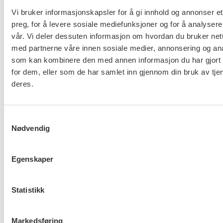
Vi bruker informasjonskapsler for å gi innhold og annonser et
preg, for å levere sosiale mediefunksjoner og for å analysere
vår. Vi deler dessuten informasjon om hvordan du bruker nett
med partnerne våre innen sosiale medier, annonsering og an
Er du berørt av brannen i
som kan kombinere den med annen informasjon du har gjort t
Drammen?
for dem, eller som de har samlet inn gjennom din bruk av tje
deres.
Møt Anneli i yrkesetisk råd
Samtykkevalg
Nødvendig
Egenskaper
About us (English)
Statistikk
FO (Fellesorganisasjonen)
Mariboes gate 13
Markedsføring