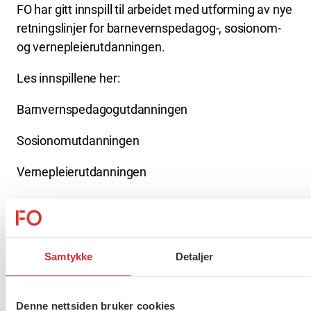
FO har gitt innspill til arbeidet med utforming av nye
retningslinjer for barnevernspedagog-, sosionom-
og vernepleierutdanningen.
Les innspillene her:
Barnvernspedagogutdanningen
Sosionomutdanningen
Vernepleierutdanningen
Flere saker
Se alle
Samtykke
Detaljer
Taushetsplikt og personvern
Denne nettsiden bruker cookies