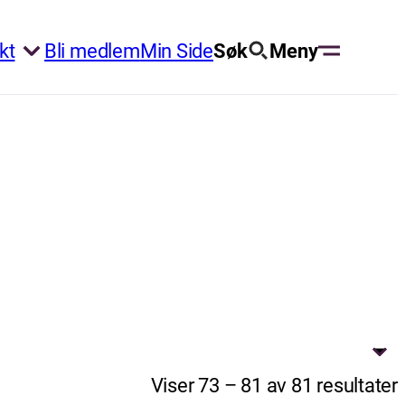
kt
Bli medlem
Min Side
Søk
Meny
Viser 73 – 81 av 81 resultater