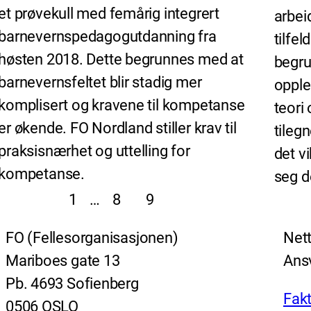
et prøvekull med femårig integrert
arbei
barnevernspedagogutdanning fra
tilfel
høsten 2018. Dette begrunnes med at
begru
barnevernsfeltet blir stadig mer
oppl
komplisert og kravene til kompetanse
teori
er økende. FO Nordland stiller krav til
tilegn
praksisnærhet og uttelling for
det vi
kompetanse.
seg 
1
…
8
9
FO (Fellesorganisasjonen)
Nett
Mariboes gate 13
Ansv
Pb. 4693 Sofienberg
Fakt
0506 OSLO