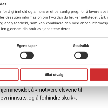
Nei til fraværsregelen
kies
Regjeringen innførte fra 1. august i år
 for å gi innhold og annonser et personlig preg, for å levere sos
8 okt
fraværsregel. Den innebærer en
deler dessuten informasjon om hvordan du bruker nettstedet vårt,
Miljø
og analysearbeid, som kan kombinere den med annen informasjon d
fraværsgrense på 10%, med tilhørende
 inn gjennom din bruk av tjenestene deres.
bedre
bestemmelser som omhandler hvilke
FO Nor
typer fravær som godkjennes og ikke
sosi
Egenskaper
Statistikk
godkjennes. For eksempel vil politiske
inneh
verv være godkjent, men ikke
miljø
udiagnostiserte psykiske lidelser.
bedre 
Hensikten med denne regelen er, som
tillat utvalg
profe
det står på Utdanningsdirektoratets
hjemmesider, å «motivere elevene til
jevn innsats, og å forhindre skulk».