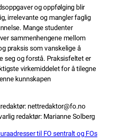
dsoppgaver og oppfølging blir
dig, irrelevante og mangler faglig
nnelse. Mange studenter
ever sammenhengene mellom
 og praksis som vanskelige å
e seg og forstå. Praksisfeltet er
ktigste virkemiddelet for å tilegne
denne kunnskapen
redaktør: nettredaktor@fo.no
arlig redaktør: Marianne Solberg
uraadresser til FO sentralt og FOs