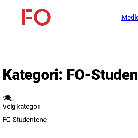
Hopp
Medl
til
FO
innhold
(Fellesorganisasjonen)
Kategori:
FO-Studen
Søk
Velg kategori
FO-Studentene