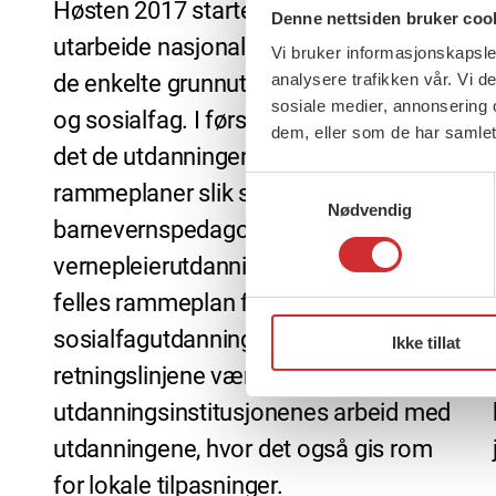
Høsten 2017 startet regjeringen med å
Denne nettsiden bruker coo
utarbeide nasjonale retningslinjer for
Vi bruker informasjonskapsler
de enkelte grunnutdanningene i helse-
analysere trafikken vår. Vi 
sosiale medier, annonsering 
og sosialfag. I første omgang gjelder
dem, eller som de har samlet
det de utdanningene som i dag har
Samtykkevalg
rammeplaner slik som
Nødvendig
barnevernspedagog-, sosionom- og
vernepleierutdanning. I forskrift om
felles rammeplan for helse- og
sosialfagutdanninger skal disse
Ikke tillat
retningslinjene være førende for
utdanningsinstitusjonenes arbeid med
utdanningene, hvor det også gis rom
for lokale tilpasninger.