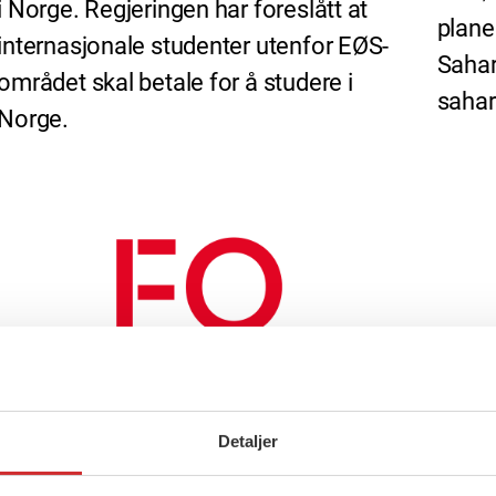
i Norge. Regjeringen har foreslått at
planer
internasjonale studenter utenfor EØS-
Sahar
området skal betale for å studere i
sahar
Norge.
Detaljer
8 oktober, 2018