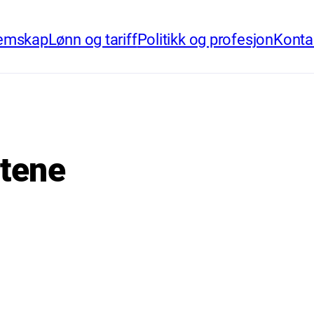
emskap
Lønn og tariff
Politikk og profesjon
Konta
tene