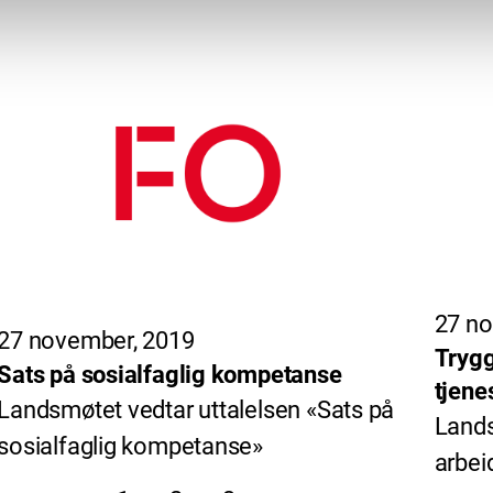
27 no
27 november, 2019
Trygg
Sats på sosialfaglig kompetanse
tjene
Landsmøtet vedtar uttalelsen «Sats på
Lands
sosialfaglig kompetanse»
arbei