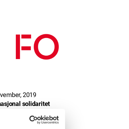
vember, 2019
nasjonal solidaritet
møtet vedtar uttalelsen
nasjonal solidaritet».