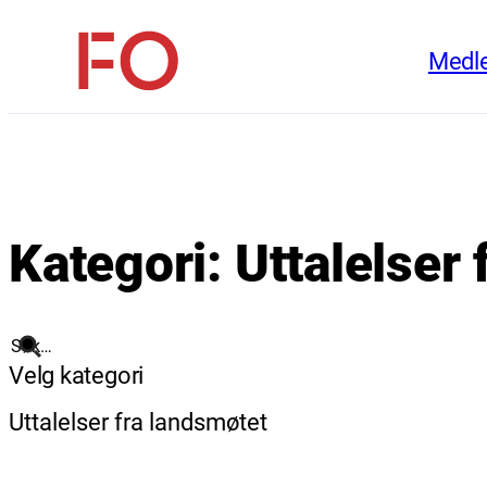
Hopp
Medl
til
FO
innhold
(Fellesorganisasjonen)
Kategori:
Uttalelser
Søk
Velg kategori
Uttalelser fra landsmøtet