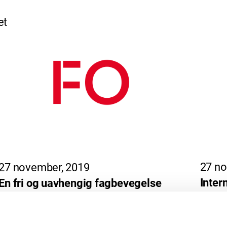
et
27 no
27 november, 2019
Inter
En fri og uavhengig fagbevegelse
som premissleverandør
Lands
Uttalelse fremmet under sak 5.1
«Inter