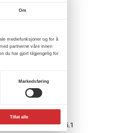
Om
iale mediefunksjoner og for å
 med partnerne våre innen
u har gjort tilgjengelig for
Markedsføring
vember, 2019
inget må ta ansvar for
deskandalen
Tillat alle
else fremmet under sak 5.1