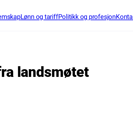
emskap
Lønn og tariff
Politikk og profesjon
Konta
 fra landsmøtet