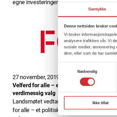
egne investeringer».
Samtykke
Denne nettsiden bruker coo
Vi bruker informasjonskapsler
analysere trafikken vår. Vi 
sosiale medier, annonsering 
dem, eller som de har samlet
Samtykkevalg
Nødvendig
27 november, 2019
Velferd for alle – et politisk og
verdimessig valg
Landsmøtet vedtar uttalelsen «Velferd
Ikke tillat
for alle – et politisk og verdimessig