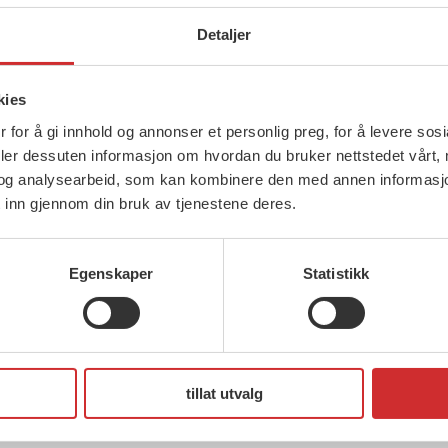
Detaljer
kies
 for å gi innhold og annonser et personlig preg, for å levere sos
deler dessuten informasjon om hvordan du bruker nettstedet vårt,
og analysearbeid, som kan kombinere den med annen informasjon d
 inn gjennom din bruk av tjenestene deres.
Egenskaper
Statistikk
27 november, 2019
27 no
Kvinnepolitisk uttalelse
Stort
tryg
Landsmøtet vedtar «Kvinnepolitisk
tillat utvalg
Uttal
uttalelse»