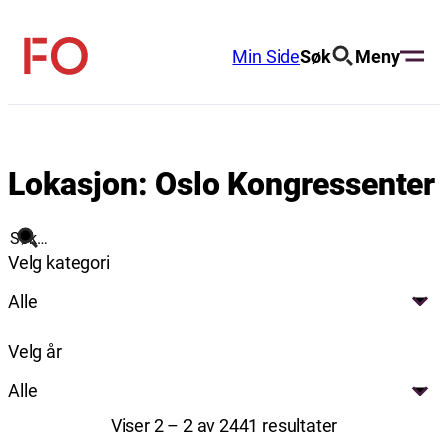
Hopp
til
Min Side
Søk
Meny
FO
innhold
(Fellesorganisasjonen)
Lokasjon:
Oslo Kongressenter
Søk
Velg kategori
Alle
Velg år
Alle
Viser 2 – 2 av 2441 resultater