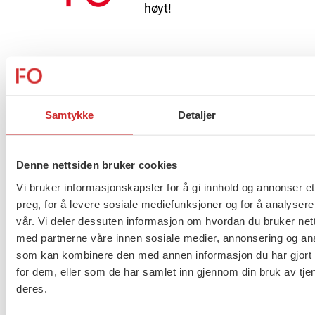
høyt!
Tariffpolitisk uttalelse
Samtykke
Detaljer
Vi skal stå opp for trygghet og
Denne nettsiden bruker cookies
har en jobb å gjøre
Vi bruker informasjonskapsler for å gi innhold og annonser et
preg, for å levere sosiale mediefunksjoner og for å analysere
vår. Vi deler dessuten informasjon om hvordan du bruker nett
med partnerne våre innen sosiale medier, annonsering og an
Kvisvik og Faugli gjenvalgt
som kan kombinere den med annen informasjon du har gjort t
for dem, eller som de har samlet inn gjennom din bruk av tje
deres.