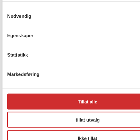
Kongressen har talt i
Samtykkevalg
organisasjonssaken
Nødvendig
Egenskaper
Gi oss heltidsstudenten, NÅ!
Statistikk
Forrige
1
…
268
269
270
…
272
Neste
Markedsføring
About us (English)
Tillat alle
FO (Fellesorganisasjonen)
Mariboes gate 13
tillat utvalg
Pb. 4693 Sofienberg
0506 OSLO
Ikke tillat