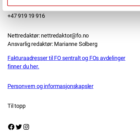
kontor@fo.no
+47 919 19 916
Nettredaktør: nettredaktor@fo.no
Ansvarlig redaktør: Marianne Solberg
Fakturaadresser til FO sentralt og FOs avdelinger
finner du her.
Personvern og informasjonskapsler
Til topp
Facebook
Twitter
Instagram