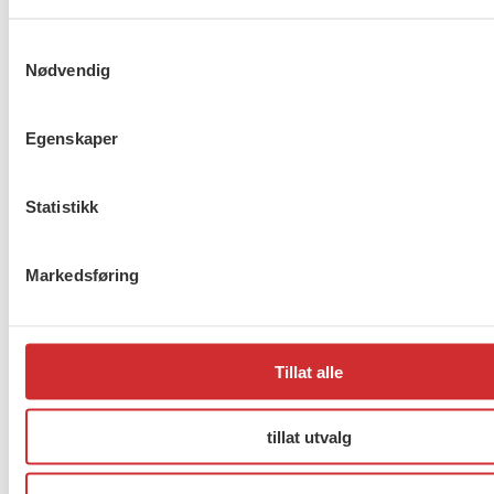
Samtykkevalg
Anerkjenn Palestina nå
Nødvendig
Egenskaper
FOs krav til ny
opptrappingsplan for rusfeltet
Statistikk
Forrige
1
…
267
268
269
…
272
Neste
Markedsføring
About us (English)
Tillat alle
FO (Fellesorganisasjonen)
Mariboes gate 13
tillat utvalg
Pb. 4693 Sofienberg
0506 OSLO