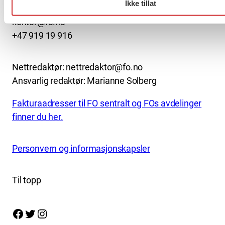
Ikke tillat
kontor@fo.no
+47 919 19 916
Nettredaktør: nettredaktor@fo.no
Ansvarlig redaktør: Marianne Solberg
Fakturaadresser til FO sentralt og FOs avdelinger
finner du her.
Personvern og informasjonskapsler
Til topp
Facebook
Twitter
Instagram