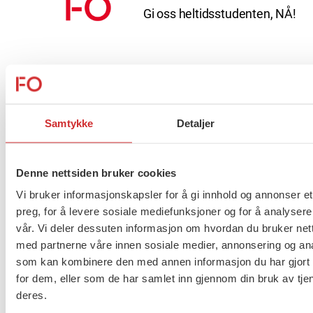
Gi oss heltidsstudenten, NÅ!
Barns rett til å bli hørt
Samtykke
Detaljer
Fridom og likeverd – frå ord til
Denne nettsiden bruker cookies
handling
Vi bruker informasjonskapsler for å gi innhold og annonser et
preg, for å levere sosiale mediefunksjoner og for å analysere
vår. Vi deler dessuten informasjon om hvordan du bruker nett
med partnerne våre innen sosiale medier, annonsering og an
Arbeid for alle – vi krever en
som kan kombinere den med annen informasjon du har gjort t
dag å leve med og en lønn å
for dem, eller som de har samlet inn gjennom din bruk av tje
leve av
deres.