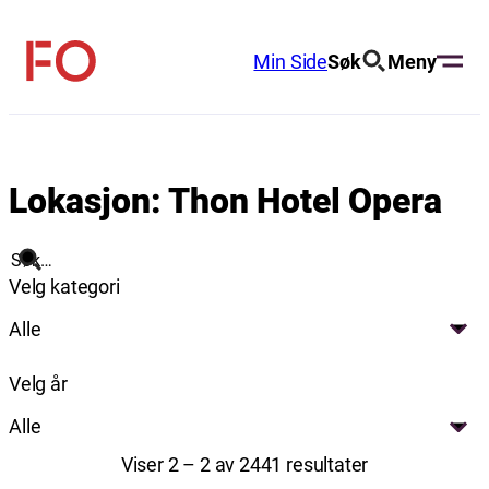
Hopp
til
Min Side
Søk
Meny
FO
innhold
(Fellesorganisasjonen)
Lokasjon:
Thon Hotel Opera
Søk
Velg kategori
Alle
Velg år
Alle
Viser 2 – 2 av 2441 resultater