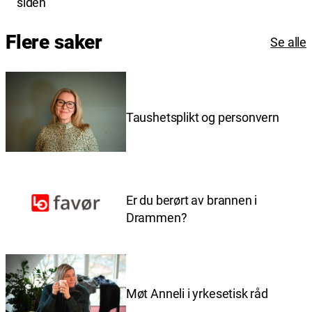
ut
siden
på
Flere saker
Se alle
Taushetsplikt og personvern
Er du berørt av brannen i
Drammen?
Møt Anneli i yrkesetisk råd