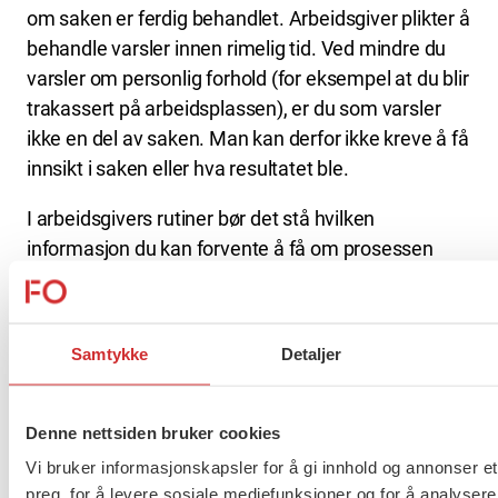
om saken er ferdig behandlet. Arbeidsgiver plikter å
behandle varsler innen rimelig tid. Ved mindre du
varsler om personlig forhold (for eksempel at du blir
trakassert på arbeidsplassen), er du som varsler
ikke en del av saken. Man kan derfor ikke kreve å få
innsikt i saken eller hva resultatet ble.
I arbeidsgivers rutiner bør det stå hvilken
informasjon du kan forvente å få om prosessen
etter varsling.
Hva kan jeg varsle om?
Samtykke
Detaljer
Retten til å varsle, gjelder kun for kritikkverdige
Denne nettsiden bruker cookies
forhold, men hva betyr dette?
Vi bruker informasjonskapsler for å gi innhold og annonser et
Kritikkverdige forhold er definert som brudd på
preg, for å levere sosiale mediefunksjoner og for å analysere