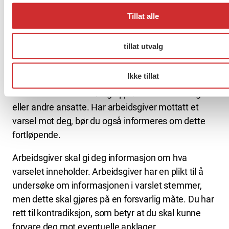
Jeg har fått et varsel mot meg, hva gjør
Tillat alle
jeg nå?
tillat utvalg
Den som det varsles på, har noen rettigheter som
utløses ved varslingen. For det første har man som
Ikke tillat
ansatt krav på et fult forsvarlig arbeidsmiljø. Du skal
ikke utsettes for utilbørlig oppførsel fra arbeidsgiver
eller andre ansatte. Har arbeidsgiver mottatt et
varsel mot deg, bør du også informeres om dette
fortløpende.
Arbeidsgiver skal gi deg informasjon om hva
varselet inneholder. Arbeidsgiver har en plikt til å
undersøke om informasjonen i varslet stemmer,
men dette skal gjøres på en forsvarlig måte. Du har
rett til kontradiksjon, som betyr at du skal kunne
forvare deg mot eventuelle anklager.