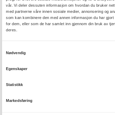
rettsregler, skriftlige etiske retningslinjer på
vår. Vi deler dessuten informasjon om hvordan du bruker nett
arbeidsplassen, eller etiske normer som det er bred
med partnerne våre innen sosiale medier, annonsering og an
som kan kombinere den med annen informasjon du har gjort t
tilslutning til i samfunnet.
for dem, eller som de har samlet inn gjennom din bruk av tje
Eksempler på dette kan være fare for liv eller helse,
deres.
korrupsjon, myndighetsmisbruk eller et uforsvarlig
arbeidsmiljø på arbeidsplassen.
Samtykkevalg
Nødvendig
Utgangspunktet er at man ikke kan varsle på
forhold som gjelder en selv. Dersom man er
Egenskaper
misfornøyd med noe på arbeidsplassen, skal ikke
dette automatisk føre til at arbeidsgiver må sette i
gang enn full varslingsprosess. Har man blir utsatt
Statistikk
for et lovbrudd på arbeidsplassen, eller at man
utsettes for brudd på interne retningslinjer, kan man
Markedsføring
likevel varle om dette.