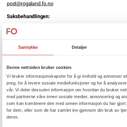
post@rogaland.fo.no
Saksbehandlingen:
Søknader kan sendes inn fortløpende. Søknader
behandles minst 2 ganger per år, vår og høst av
arbeidsutvalget (AU) i FO Rogaland. AU sender
Samtykke
Detaljer
skriftlig vedtak til søkerne om vedtakets varighet og
hva beløpet skal dekke.
Denne nettsiden bruker cookies
Stipend blir normalt innvilget en gang per
Vi bruker informasjonskapsler for å gi innhold og annonser et
årsmøteperiode, og de som ikke har fått stipend
preg, for å levere sosiale mediefunksjoner og for å analysere
tidligere blir prioritert.
vår. Vi deler dessuten informasjon om hvordan du bruker nett
med partnerne våre innen sosiale medier, annonsering og an
FO Rogaland
som kan kombinere den med annen informasjon du har gjort t
for dem, eller som de har samlet inn gjennom din bruk av tje
deres.
idahovland