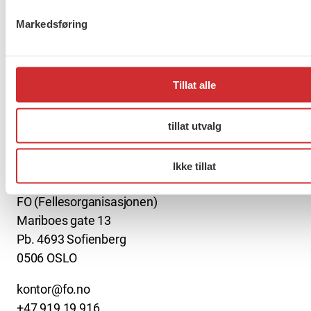
Drammen?
Markedsføring
Møt Anneli i yrkesetisk råd
Tillat alle
tillat utvalg
Ikke tillat
About us (English)
FO (Fellesorganisasjonen)
Mariboes gate 13
Pb. 4693 Sofienberg
0506 OSLO
kontor@fo.no
+47 919 19 916