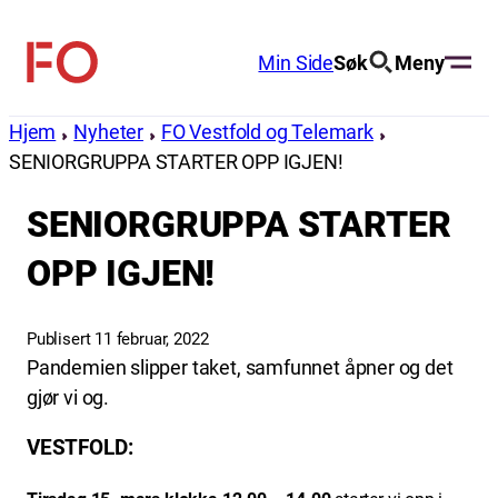
Hopp
til
Min Side
Søk
Meny
FO
innhold
(Fellesorganisasjonen)
Hjem
Nyheter
FO Vestfold og Telemark
SENIORGRUPPA STARTER OPP IGJEN!
SENIORGRUPPA STARTER
OPP IGJEN!
Publisert 11 februar, 2022
Pandemien slipper taket, samfunnet åpner og det
gjør vi og.
VESTFOLD: