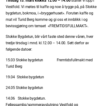
Tirsdag 15. mars klokka 12.00 – 14.00
starter vi opp i
Vestfold. Vi møtes til kaffe og noe å tygge på, på Stokke
bygdetun, bokmoa, i «bryggerhuset». Foruten kaffe og
mat vil Turid Berg komme og gi oss et innblikk i og
bevissgjøring om temaet «FREMTIDSFULLMAKT».
Stokke Bygdetun, blir vårt faste sted denne våren, hver
tredje tirsdag i mnd. kl.12.00 – 14.00. Sett derfor av
følgende datoer:
15.03 Stokke bygdetun Fremtidsfullmakt med
Turid Berg
19.04 Stokke bygdetun
24.05 Stokke bygdetun
14.06 Stokke bygdetun.
Fellessamlig/sommeravslutning Vestfold og