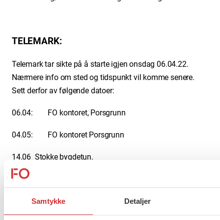
TELEMARK:
Telemark tar sikte på å starte igjen onsdag 06.04.22.
Nærmere info om sted og tidspunkt vil komme senere.
Sett derfor av følgende datoer:
06.04: FO kontoret, Porsgrunn
04.05: FO kontoret Porsgrunn
14.06 Stokke bygdetun.
Fellessamlig/sommeravslutning Vestfold og Telemark
Vi vil sende ut mail, legge ut på facebook og hjemmesiden
Samtykke
Detaljer
vår info om arrangementene. Følg derfor med og sett av
datoene. Vi har mye å ta igjen, så her er det bare å stå på.