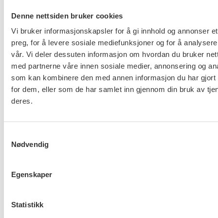
Denne nettsiden bruker cookies
Vi bruker informasjonskapsler for å gi innhold og annonser et
Leif Johnsen
preg, for å levere sosiale mediefunksjoner og for å analysere
vår. Vi deler dessuten informasjon om hvordan du bruker nett
Leder seniorgruppa.
med partnerne våre innen sosiale medier, annonsering og an
som kan kombinere den med annen informasjon du har gjort t
for dem, eller som de har samlet inn gjennom din bruk av tje
Flere saker
Se alle
deres.
Samtykkevalg
Nødvendig
Taushetsplikt og personvern
Egenskaper
Statistikk
Er du berørt av brannen i