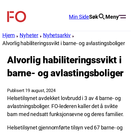
Hopp
til
Min Side
Søk
Meny
FO
innhold
(Fellesorganisasjonen)
Hjem
Nyheter
Nyhetsarkiv
Alvorlig habiliteringssvikt i barne- og avlastingsboliger
Alvorlig habiliteringssvikt i
barne- og avlastingsboliger
Publisert 19 august, 2024
Helsetilsynet avdekket lovbrudd i 3 av 4 barne- og
avlastningsboliger. FO-lederen kaller det å svikte
barn med nedsatt funksjonsevne og deres familier.
Helsetilsynet gjennomførte tilsyn ved 67 barne- og