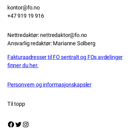
kontor@fo.no
+47 919 19 916
Nettredaktør: nettredaktor@fo.no
Ansvarlig redaktør: Marianne Solberg
Fakturaadresser til FO sentralt og FOs avdelinger
finner du her.
Personvern og informasjonskapsler
Til topp
Facebook
Twitter
Instagram