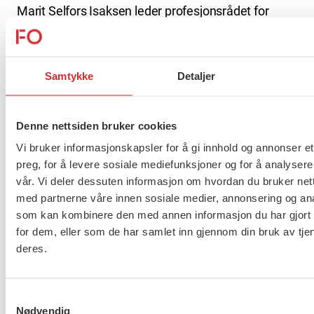
Marit Selfors Isaksen leder profesjonsrådet for
vernepleiere og sitter i FOs forbundsledelse. Hun
mener at dette er alvorlige funn.
Samtykke
Detaljer
– Konsekvensene for barna og deres familier kan
bli store. Gode habiliteringsprosesser forutsetter
medvirkning og individuell tilnærming til barnet og
Denne nettsiden bruker cookies
dets behov, ressurser og mål, sier Isaksen.
Vi bruker informasjonskapsler for å gi innhold og annonser et
preg, for å levere sosiale mediefunksjoner og for å analysere
vår. Vi deler dessuten informasjon om hvordan du bruker nett
med partnerne våre innen sosiale medier, annonsering og an
som kan kombinere den med annen informasjon du har gjort t
for dem, eller som de har samlet inn gjennom din bruk av tje
deres.
Samtykkevalg
Både Solberg og Isaksen framholder at FO er
Nødvendig