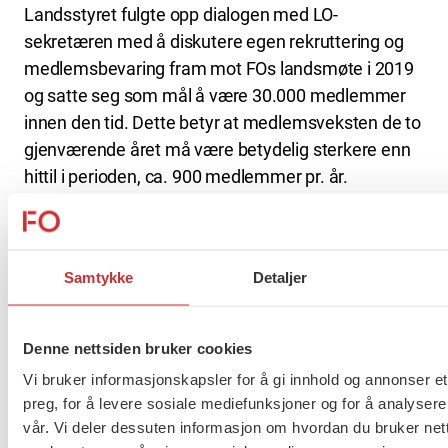
Landsstyret fulgte opp dialogen med LO-
sekretæren med å diskutere egen rekruttering og
medlemsbevaring fram mot FOs landsmøte i 2019
og satte seg som mål å være 30.000 medlemmer
innen den tid. Dette betyr at medlemsveksten de to
gjenværende året må være betydelig sterkere enn
hittil i perioden, ca. 900 medlemmer pr. år.
Tallene viser at dette er fullt mulig. Potensialet for
rekruttering, både blant yrkesaktive og blant
studenter er betydelig.
Samtykke
Detaljer
– Vi ligger i 2017 an til en vekst på 500 – 600
medlemmer. Dette er selvsagt bra, men vi må altså
Denne nettsiden bruker cookies
skru opp innsatsen, både når det gjelder
Vi bruker informasjonskapsler for å gi innhold og annonser et
rekruttering og medlemsbevaring, sa nestleder
preg, for å levere sosiale mediefunksjoner og for å analysere
Marianne Solberg Johnsen i sin innledning.
vår. Vi deler dessuten informasjon om hvordan du bruker nett