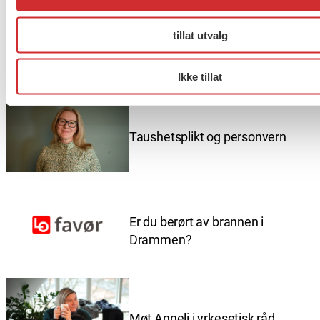
være hovedfokus.
tillat utvalg
Flere saker
Se alle
Ikke tillat
Taushetsplikt og personvern
Er du berørt av brannen i
Drammen?
Møt Anneli i yrkesetisk råd