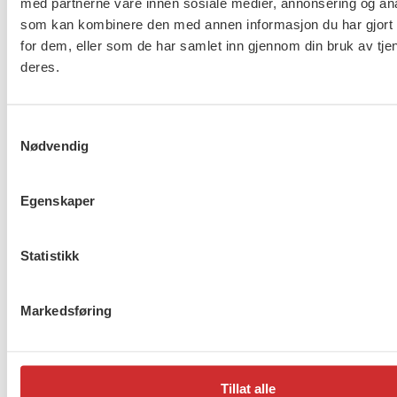
med partnerne våre innen sosiale medier, annonsering og an
som kan kombinere den med annen informasjon du har gjort t
for dem, eller som de har samlet inn gjennom din bruk av tje
deres.
Samtykkevalg
Nødvendig
Egenskaper
Nestleder i FO, Mariannne Solberg Johnsen.
Statistikk
Landsstyret slo fast at FO både må intensivere det
«vanlige» arbeidet for rekruttering og
Markedsføring
medlemsbevaring samt gjennomføre
ekstraordinære tiltak. Blant annet skal forbundet
gjennomføre tre «FO-uker» hvor rekruttering skal
Tillat alle