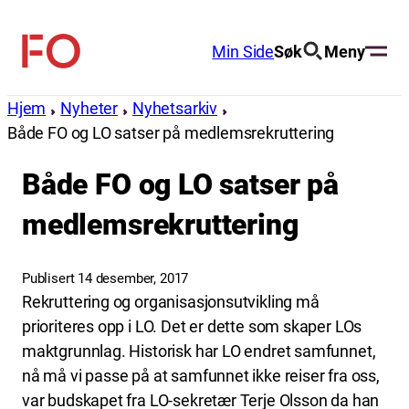
Hopp
til
Min Side
Søk
Meny
FO
innhold
(Fellesorganisasjonen)
Hjem
Nyheter
Nyhetsarkiv
Både FO og LO satser på medlemsrekruttering
Både FO og LO satser på
medlemsrekruttering
Publisert 14 desember, 2017
Rekruttering og organisasjonsutvikling må
prioriteres opp i LO. Det er dette som skaper LOs
maktgrunnlag. Historisk har LO endret samfunnet,
nå må vi passe på at samfunnet ikke reiser fra oss,
var budskapet fra LO-sekretær Terje Olsson da han