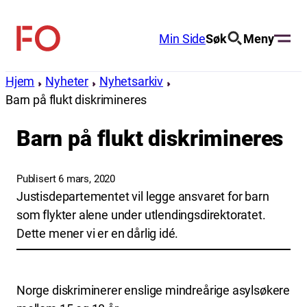
Hopp
til
Min Side
Søk
Meny
FO
innhold
(Fellesorganisasjonen)
Hjem
Nyheter
Nyhetsarkiv
Barn på flukt diskrimineres
Barn på flukt diskrimineres
Publisert 6 mars, 2020
Justisdepartementet vil legge ansvaret for barn
som flykter alene under utlendingsdirektoratet.
Dette mener vi er en dårlig idé.
Norge diskriminerer enslige mindreårige asylsøkere