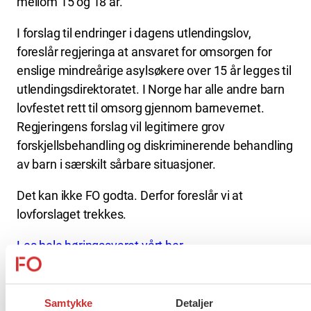
mellom 15 og 18 år.
I forslag til endringer i dagens utlendingslov,
foreslår regjeringa at ansvaret for omsorgen for
enslige mindreårige asylsøkere over 15 år legges til
utlendingsdirektoratet. I Norge har alle andre barn
lovfestet rett til omsorg gjennom barnevernet.
Regjeringens forslag vil legitimere grov
forskjellsbehandling og diskriminerende behandling
av barn i særskilt sårbare situasjoner.
Det kan ikke FO godta. Derfor foreslår vi at
lovforslaget trekkes.
Les hele høringssvaret vårt her
Flere saker
Se alle
Samtykke
Detaljer