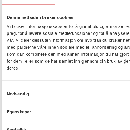
Denne nettsiden bruker cookies
Taushetsplikt og personvern
Vi bruker informasjonskapsler for å gi innhold og annonser et
preg, for å levere sosiale mediefunksjoner og for å analysere
vår. Vi deler dessuten informasjon om hvordan du bruker nett
med partnerne våre innen sosiale medier, annonsering og an
som kan kombinere den med annen informasjon du har gjort t
Er du berørt av brannen i
for dem, eller som de har samlet inn gjennom din bruk av tje
Drammen?
deres.
Samtykkevalg
Nødvendig
Møt Anneli i yrkesetisk råd
Egenskaper
Statistikk