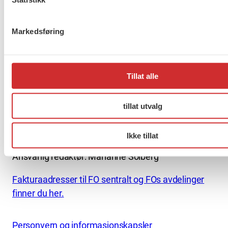
About us (English)
Markedsføring
FO (Fellesorganisasjonen)
Mariboes gate 13
Pb. 4693 Sofienberg
0506 OSLO
Tillat alle
kontor@fo.no
tillat utvalg
+47 919 19 916
Ikke tillat
Nettredaktør: nettredaktor@fo.no
Ansvarlig redaktør: Marianne Solberg
Fakturaadresser til FO sentralt og FOs avdelinger
finner du her.
Personvern og informasjonskapsler