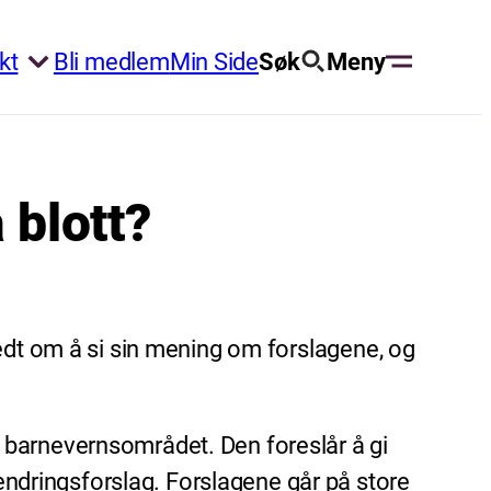
kt
Bli medlem
Min Side
Søk
Meny
 blott?
bedt om å si sin mening om forslagene, og
 barnevernsområdet. Den foreslår å gi
dringsforslag. Forslagene går på store