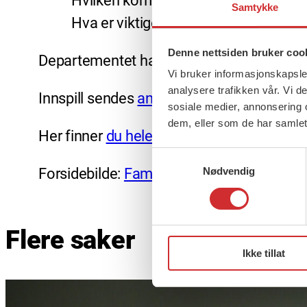
Hvilken kompetanse må det satses på
Samtykke
Hva er viktige elementer i ny organis
Denne nettsiden bruker coo
Departementet har satt frist for høringsinnsp
Vi bruker informasjonskapsler
analysere trafikken vår. Vi 
Innspill sendes
ane.lindholt@fo.no
innen 
sosiale medier, annonsering 
dem, eller som de har samlet
Her finner
du hele forslaget fra regjeringe
Samtykkevalg
Forsidebilde:
Family Drawing
Nødvendig
av
Meggy
(C
Flere saker
Ikke tillat