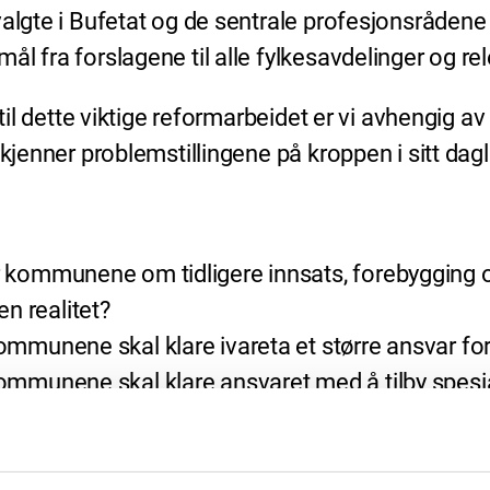
algte i Bufetat og de sentrale profesjonsrådene i
l fra forslagene til alle fylkesavdelinger og re
 til dette viktige reformarbeidet er vi avhengig a
kjenner problemstillingene på kroppen i sitt dagl
for kommunene om tidligere innsats, forebyggin
n realitet?
 kommunene skal klare ivareta et større ansvar 
kommunene skal klare ansvaret med å tilby spesial
rganisasjon, og sannsynligvis også familieverne
esielt?