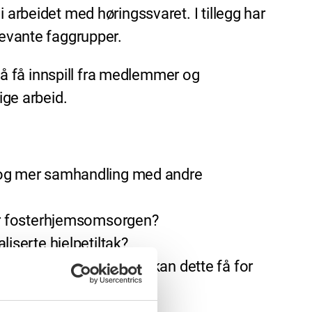
 arbeidet med høringssvaret. I tillegg har
levante faggrupper.
v å få innspill fra medlemmer og
ige arbeid.
g og mer samhandling med andre
for fosterhjemsomsorgen?
iserte hjelpetiltak?
t. Hvilke konsekvenser kan dette få for