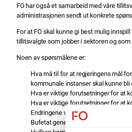
FO har også et samarbeid med våre tillitsv
administrasjonen sendt ut konkrete spørsmå
For at FO skal kunne gi best mulig innspill
tillitsvalgte som jobber i sektoren og som 
Noen av spørsmålene er:
Hva må til for at regjeringens mål 
kommunale instanser skal kunne bli e
Hva er viktige forutsetninger for at
Hva er viktige forutsetninger for at 
Endringene vil påvirke Bufetat som o
Bufetat generelt, og familievernet sp