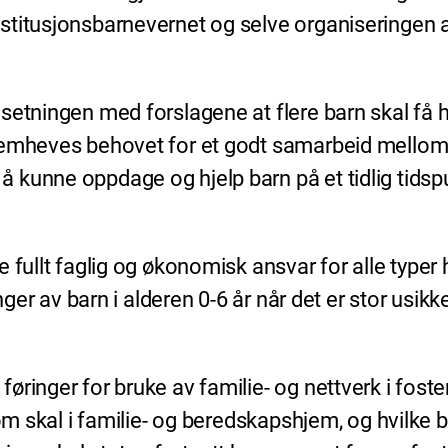
stitusjonsbarnevernet og selve organiseringen 
tningen med forslagene at flere barn skal få hjel
fremheves behovet for et godt samarbeid mellom
 kunne oppdage og hjelp barn på et tidlig tidsp
fullt faglig og økonomisk ansvar for alle typer h
inger av barn i alderen 0-6 år når det er stor usi
ringer for bruke av familie- og nettverk i foste
som skal i familie- og beredskapshjem, og hvilke 