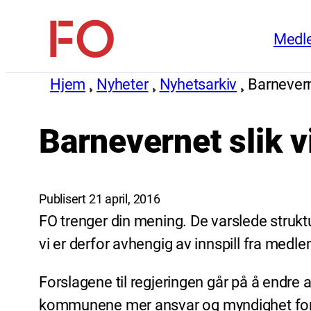
Hopp
Medl
til
FO
innhold
(Fellesorganisasjonen)
Hjem
Nyheter
Nyhetsarkiv
Barneverne
Barnevernet slik v
Publisert 21 april, 2016
FO trenger din mening. De varslede strukt
vi er derfor avhengig av innspill fra medle
Forslagene til regjeringen går på å endr
kommunene mer ansvar og myndighet for b