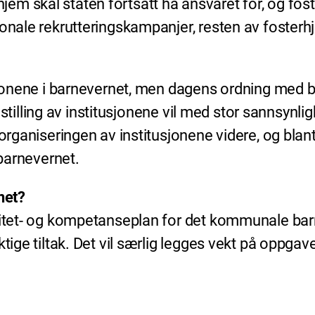
jem skal staten fortsatt ha ansvaret for, og 
jonale rekrutteringskampanjer, resten av foster
usjonene i barnevernet, men dagens ordning med b
fristilling av institusjonene vil med stor sannsyn
e organiseringen av institusjonene videre, og bl
 barnevernet.
net?
alitet- og kompetanseplan for det kommunale ba
ige tiltak. Det vil særlig legges vekt på oppgavef