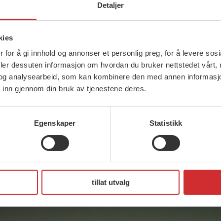
 i barnevernet for å kunne møte dagens utford
Detaljer
ering av institusjonsbarnevernet?
kies
ill allerede i juni.
 for å gi innhold og annonser et personlig preg, for å levere sos
deler dessuten informasjon om hvordan du bruker nettstedet vårt,
10. mai 2016.
og analysearbeid, som kan kombinere den med annen informasjon d
 inn gjennom din bruk av tjenestene deres.
n
.
C BY 2.0)
Egenskaper
Statistikk
tillat utvalg