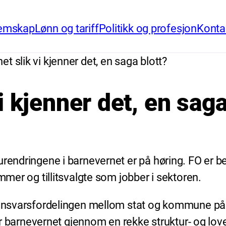
emskap
Lønn og tariff
Politikk og profesjon
Konta
t slik vi kjenner det, en saga blott?
i kjenner det, en saga
urendringene i barnevernet er på høring. FO er 
mmer og tillitsvalgte som jobber i sektoren.
e ansvarsfordelingen mellom stat og kommune på
arnevernet gjennom en rekke struktur- og loven