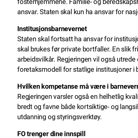
fosterhjemmene. Familie- og beredskapsh
ansvar. Staten skal kun ha ansvar for nas
Institusjonsbarnevernet
Staten skal fortsatt ha ansvar for instit
skal brukes før private bortfaller. En slik 
arbeidsvilkår. Regjeringen vil også utred
foretaksmodell for statlige institusjoner i
Hvilken kompetanse må være i barnever
Regjeringen varsler også en helhetlig kv
bredt og favne både kortsiktige- og langsikt
utdanning og styringsverktøy.
FO trenger dine innspill