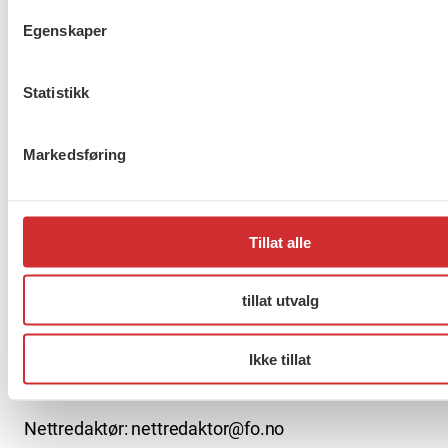
Egenskaper
Møt Anneli i yrkesetisk råd
Statistikk
Markedsføring
About us (English)
FO (Fellesorganisasjonen)
Mariboes gate 13
Tillat alle
Pb. 4693 Sofienberg
0506 OSLO
tillat utvalg
kontor@fo.no
Ikke tillat
+47 919 19 916
Nettredaktør: nettredaktor@fo.no