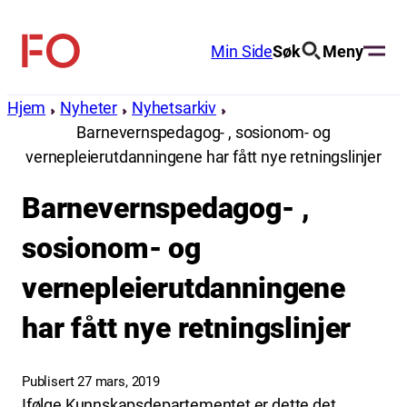
Hopp
til
Min Side
Søk
Meny
FO
innhold
(Fellesorganisasjonen)
Hjem
Nyheter
Nyhetsarkiv
Barnevernspedagog- , sosionom- og
vernepleierutdanningene har fått nye retningslinjer
Barnevernspedagog- ,
sosionom- og
vernepleierutdanningene
har fått nye retningslinjer
Publisert 27 mars, 2019
Ifølge Kunnskapsdepartementet er dette det