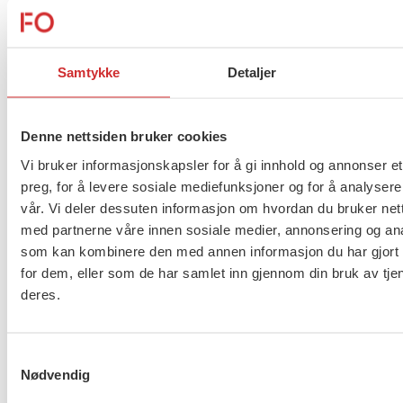
tråd med brukernes og tjenestenes behov.
Les mer på
Kunnskapsdepartementets nettsider.
Samtykke
Detaljer
Flere saker
Se alle
Denne nettsiden bruker cookies
Vi bruker informasjonskapsler for å gi innhold og annonser et
preg, for å levere sosiale mediefunksjoner og for å analysere
vår. Vi deler dessuten informasjon om hvordan du bruker nett
Taushetsplikt og personvern
med partnerne våre innen sosiale medier, annonsering og an
som kan kombinere den med annen informasjon du har gjort t
for dem, eller som de har samlet inn gjennom din bruk av tje
deres.
Er du berørt av brannen i
Drammen?
Samtykkevalg
Nødvendig