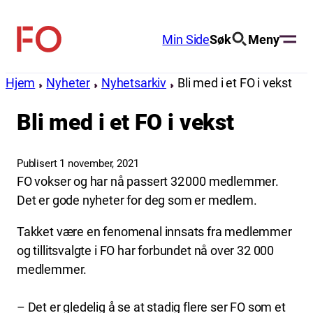
Hopp
til
Min Side
Søk
Meny
FO
innhold
(Fellesorganisasjonen)
Hjem
Nyheter
Nyhetsarkiv
Bli med i et FO i vekst
Bli med i et FO i vekst
Publisert 1 november, 2021
FO vokser og har nå passert 32 000 medlemmer.
Det er gode nyheter for deg som er medlem.
Takket være en fenomenal innsats fra medlemmer
og tillitsvalgte i FO har forbundet nå over 32 000
medlemmer.
– Det er gledelig å se at stadig flere ser FO som et