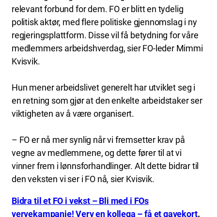
relevant forbund for dem. FO er blitt en tydelig
politisk aktør, med flere politiske gjennomslag i ny
regjeringsplattform. Disse vil få betydning for våre
medlemmers arbeidshverdag, sier FO-leder Mimmi
Kvisvik.
Hun mener arbeidslivet generelt har utviklet seg i
en retning som gjør at den enkelte arbeidstaker ser
viktigheten av å være organisert.
– FO er nå mer synlig når vi fremsetter krav på
vegne av medlemmene, og dette fører til at vi
vinner frem i lønnsforhandlinger. Alt dette bidrar til
den veksten vi ser i FO nå, sier Kvisvik.
Bidra til et FO i vekst – Bli med i FOs
vervekampanje! Verv en kollega – få et gavekort
.