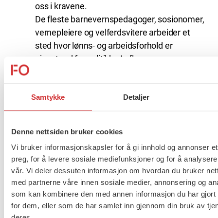
oss i kravene.
De fleste barnevernspedagoger, sosionomer,
vernepleiere og velferdsvitere arbeider et
sted hvor lønns- og arbeidsforhold er
gjenstand for politikk. Jo flere
profesjonsutøvere FO snakker på vegne av, jo
mer lytter politikerne til FOs krav for å bedre
Samtykke
Detaljer
disse.
FOs medlemmer jobber i tjenester hvor hele
rammeverket er politisk. FO-medlemmers
Denne nettsiden bruker cookies
faglige vurderinger av hvordan tjenestene bør
Vi bruker informasjonskapsler for å gi innhold og annonser et
utformes, får også større tyngde i det
preg, for å levere sosiale mediefunksjoner og for å analysere
politiske landskapet.
vår. Vi deler dessuten informasjon om hvordan du bruker nett
med partnerne våre innen sosiale medier, annonsering og an
Så enkelt: Bare spør
som kan kombinere den med annen informasjon du har gjort t
for dem, eller som de har samlet inn gjennom din bruk av tje
deres.