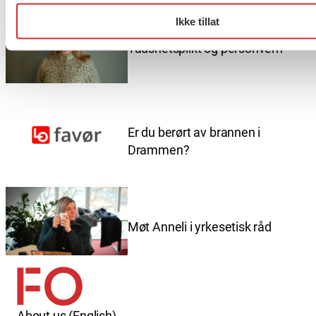
Ikke tillat
Taushetsplikt og personvern
Er du berørt av brannen i
Drammen?
Møt Anneli i yrkesetisk råd
About us (English)