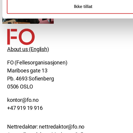
Ikke tillat
Møt Anneli i yrkesetisk råd
About us (English)
FO (Fellesorganisasjonen)
Mariboes gate 13
Pb. 4693 Sofienberg
0506 OSLO
kontor@fo.no
+47 919 19 916
Nettredaktør: nettredaktor@fo.no