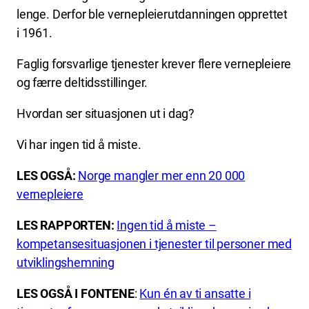
lenge. Derfor ble vernepleierutdanningen opprettet
i 1961.
Faglig forsvarlige tjenester krever flere vernepleiere
og færre deltidsstillinger.
Hvordan ser situasjonen ut i dag?
Vi har ingen tid å miste.
LES OGSÅ:
Norge mangler mer enn 20 000
vernepleiere
LES RAPPORTEN:
Ingen tid å miste –
kompetansesituasjonen i tjenester til personer med
utviklingshemning
LES OGSÅ I FONTENE
:
Kun én av ti ansatte i