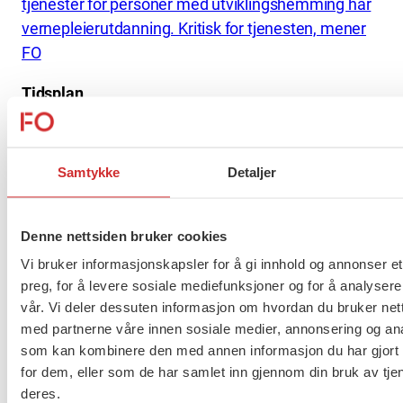
tjenester for personer med utviklingshemming har
vernepleierutdanning. Kritisk for tjenesten, mener
FO
Tidsplan
10:00 Innledning v/ Mimmi Kvisvik (FO) og Marit
Selfors Isaksen (FO)
Samtykke
Detaljer
10:10 Gjennomgang av rapporten v/ Karl Elling
Ellingsen (NAKU) og Dirk Lungwitz
Denne nettsiden bruker cookies
Vi bruker informasjonskapsler for å gi innhold og annonser et
10:30 Rapporten overleveres KS og
preg, for å levere sosiale mediefunksjoner og for å analysere
Kulturdepartementet
vår. Vi deler dessuten informasjon om hvordan du bruker nett
med partnerne våre innen sosiale medier, annonsering og an
som kan kombinere den med annen informasjon du har gjort t
10:40 Kommentarer fra NFU, LUPE og
for dem, eller som de har samlet inn gjennom din bruk av tje
Autismeforeningen
deres.