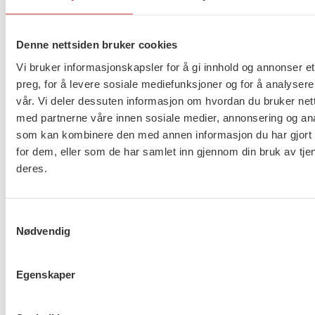
en e-post som går til FO-rådgiver Rune Soma, som
videre vil kalle inn til Teams-møte. Ved spørsmål ta
kontakt via mail til
R
une.Soma@fo.no
.
Denne nettsiden bruker cookies
Vi bruker informasjonskapsler for å gi innhold og annonser et
Vi gleder oss til å endelig møte dere igjen, selv om
preg, for å levere sosiale mediefunksjoner og for å analysere
det må bli på en digital flate.
vår. Vi deler dessuten informasjon om hvordan du bruker nett
med partnerne våre innen sosiale medier, annonsering og an
Vennlig hilsen oss i FO-ledelsen
som kan kombinere den med annen informasjon du har gjort t
for dem, eller som de har samlet inn gjennom din bruk av tje
deres.
Flere saker
Se alle
Samtykkevalg
Nødvendig
Taushetsplikt og personvern
Egenskaper