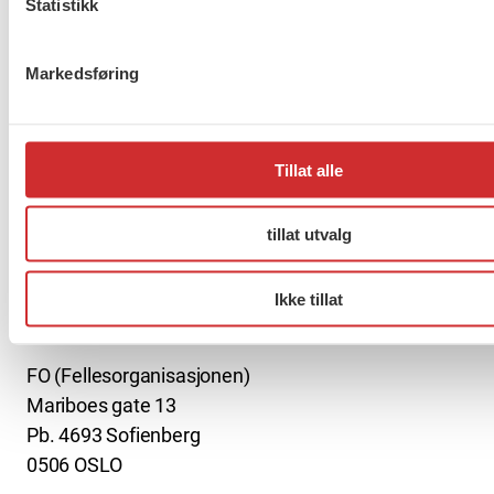
Statistikk
Er du berørt av brannen i
Drammen?
Markedsføring
Tillat alle
Møt Anneli i yrkesetisk råd
tillat utvalg
Ikke tillat
About us (English)
FO (Fellesorganisasjonen)
Mariboes gate 13
Pb. 4693 Sofienberg
0506 OSLO