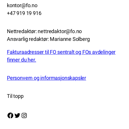
kontor@fo.no
+47 919 19 916
Nettredaktør: nettredaktor@fo.no
Ansvarlig redaktør: Marianne Solberg
Fakturaadresser til FO sentralt og FOs avdelinger
finner du her.
Personvern og informasjonskapsler
Til topp
Facebook
Twitter
Instagram