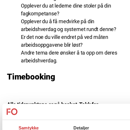
Opplever du at lederne dine stoler på din
fagkompetanse?
Opplever du å få medvirke på din
arbeidshverdag og systemet rundt denne?
Er det noe du ville endret på ved måten
arbeidsoppgavene blir løst?
Andre tema dere ønsker å ta opp om deres
arbeidshverdag.
Timebooking
Alle tidspunktene er nå booket. Takk for
interessen!
Ved å klikke på en av tidspunktene kommer du til
Samtykke
Detaljer