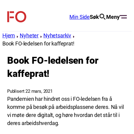
Hopp
til
Min Side
Søk
Meny
FO
innhold
(Fellesorganisasjonen)
Hjem
Nyheter
Nyhetsarkiv
Book FO-ledelsen for kaffeprat!
Book FO-ledelsen for
kaffeprat!
Publisert 22 mars, 2021
Pandemien har hindret oss i FO-ledelsen fra å
komme på besøk på arbeidsplassene deres. Nå vil
vi møte dere digitalt, og høre hvordan det står til i
deres arbeidshverdag.