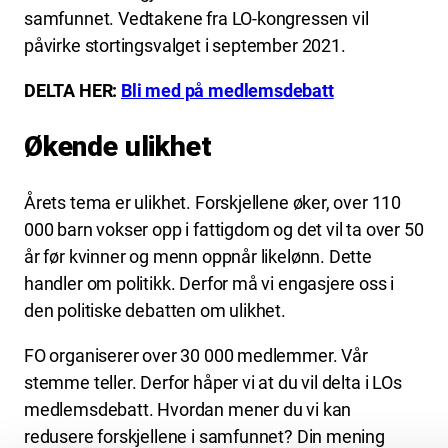
samfunnet. Vedtakene fra LO-kongressen vil
påvirke stortingsvalget i september 2021.
DELTA HER:
Bli med på medlemsdebatt
Økende ulikhet
Årets tema er ulikhet. Forskjellene øker, over 110
000 barn vokser opp i fattigdom og det vil ta over 50
år før kvinner og menn oppnår likelønn. Dette
handler om politikk. Derfor må vi engasjere oss i
den politiske debatten om ulikhet.
FO organiserer over 30 000 medlemmer. Vår
stemme teller. Derfor håper vi at du vil delta i LOs
medlemsdebatt. Hvordan mener du vi kan
redusere forskjellene i samfunnet? Din mening