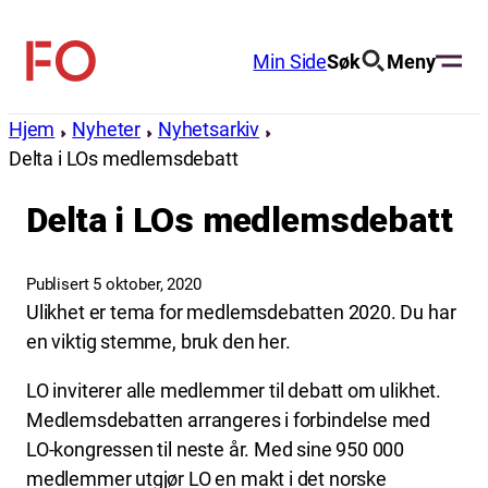
Hopp
til
Min Side
Søk
Meny
FO
innhold
(Fellesorganisasjonen)
Hjem
Nyheter
Nyhetsarkiv
Delta i LOs medlemsdebatt
Delta i LOs medlemsdebatt
Publisert 5 oktober, 2020
Ulikhet er tema for medlemsdebatten 2020. Du har
en viktig stemme, bruk den her.
LO inviterer alle medlemmer til debatt om ulikhet.
Medlemsdebatten arrangeres i forbindelse med
LO-kongressen til neste år. Med sine 950 000
medlemmer utgjør LO en makt i det norske