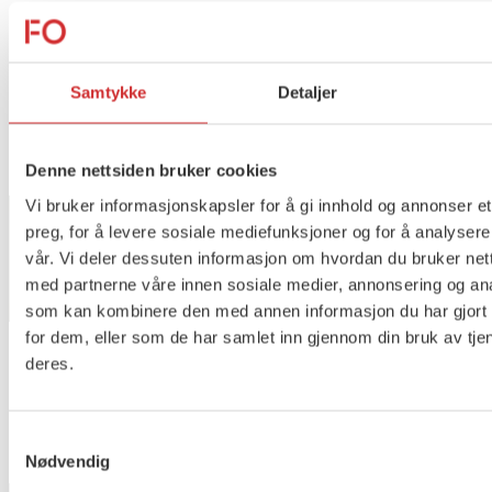
betyr noe!
Si din mening om ulikhet
Samtykke
Detaljer
Flere saker
Se alle
Denne nettsiden bruker cookies
Vi bruker informasjonskapsler for å gi innhold og annonser et
preg, for å levere sosiale mediefunksjoner og for å analysere
vår. Vi deler dessuten informasjon om hvordan du bruker nett
Taushetsplikt og personvern
med partnerne våre innen sosiale medier, annonsering og an
som kan kombinere den med annen informasjon du har gjort t
for dem, eller som de har samlet inn gjennom din bruk av tje
deres.
Er du berørt av brannen i
Drammen?
Samtykkevalg
Nødvendig