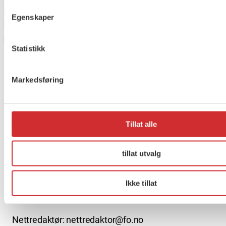
Egenskaper
Møt Anneli i yrkesetisk råd
Statistikk
Markedsføring
About us (English)
FO (Fellesorganisasjonen)
Mariboes gate 13
Tillat alle
Pb. 4693 Sofienberg
0506 OSLO
tillat utvalg
kontor@fo.no
Ikke tillat
+47 919 19 916
Nettredaktør: nettredaktor@fo.no