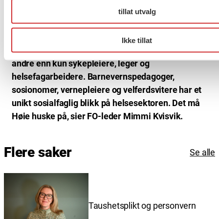
fastlegene som sørger for at pasientene på listen
tillat utvalg
får den vanlige oppfølgingen i en uvanlig tid”.
– Det er på tide at ministeren får øynene opp for at
Ikke tillat
helse- og omsorgstjenestene er bemannet av
andre enn kun sykepleiere, leger og
helsefagarbeidere. Barnevernspedagoger,
sosionomer, vernepleiere og velferdsvitere har et
unikt sosialfaglig blikk på helsesektoren. Det må
Høie huske på, sier FO-leder Mimmi Kvisvik.
Flere saker
Se alle
Taushetsplikt og personvern