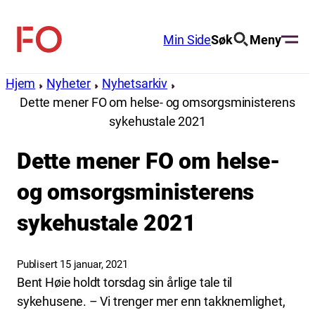
Hopp
til
Min Side
Søk
Meny
FO
innhold
(Fellesorganisasjonen)
Hjem
Nyheter
Nyhetsarkiv
Dette mener FO om helse- og omsorgsministerens
sykehustale 2021
Dette mener FO om helse-
og omsorgsministerens
sykehustale 2021
Publisert 15 januar, 2021
Bent Høie holdt torsdag sin årlige tale til
sykehusene. – Vi trenger mer enn takknemlighet,