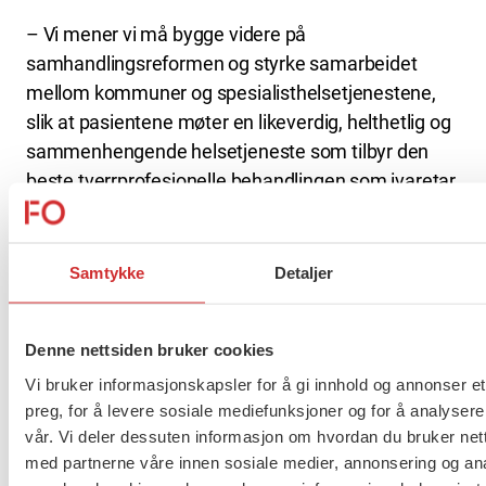
– Vi mener vi må bygge videre på
samhandlingsreformen og styrke samarbeidet
mellom kommuner og spesialisthelsetjenestene,
slik at pasientene møter en likeverdig, helthetlig og
sammenhengende helsetjeneste som tilbyr den
beste tverrprofesjonelle behandlingen som ivaretar
både somatisk, psykisk og sosial helse, sier Kvisvik.
Samtykke
Detaljer
Til slutt i talen ble signalisert at rusreformen blir
gjennomført.
Denne nettsiden bruker cookies
– FO har støttet reformen og vi ser spent frem mot
Vi bruker informasjonskapsler for å gi innhold og annonser et
modellen regjeringen lander på. En løsning der vi nå
preg, for å levere sosiale mediefunksjoner og for å analysere
får dreid arbeidet i denne sektoren fra straff til
vår. Vi deler dessuten informasjon om hvordan du bruker nett
helse- og sosialfaglighjelp vil være en viktig seier for
med partnerne våre innen sosiale medier, annonsering og an
feltet, sier Kvisvik.