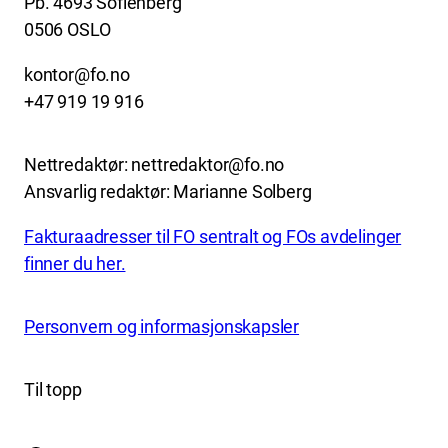
Pb. 4693 Sofienberg
0506 OSLO
kontor@fo.no
+47 919 19 916
Nettredaktør: nettredaktor@fo.no
Ansvarlig redaktør: Marianne Solberg
Fakturaadresser til FO sentralt og FOs avdelinger
finner du her.
Personvern og informasjonskapsler
Til topp