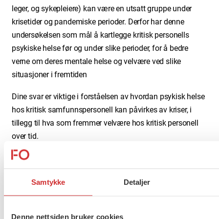
leger, og sykepleiere) kan
være en utsatt gruppe under
krisetider og
pandemiske perioder. Derfor har denne
undersøkelsen som mål å kartlegge kritisk personells
psykiske helse før og under slike perioder, for å bedre
verne om deres mentale helse og velvære ved slike
situasjoner i fremtiden
Dine svar er viktige i forståelsen av hvordan psykisk helse
hos kritisk samfunnspersonell kan påvirkes av kriser, i
tillegg til hva som fremmer velvære hos kritisk personell
over tid.
Forskere ved Universitetet i Oslo og Modum Bads
Forskningsinstitutt står bak prosjektet. Prosjektet er
Samtykke
Detaljer
godkjent av regional etisk komité (REK;
godkjenningssnummer: 522020).
Denne nettsiden bruker cookies