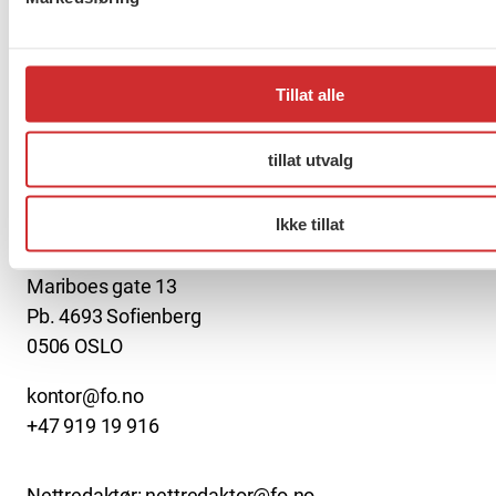
Møt Anneli i yrkesetisk råd
Tillat alle
tillat utvalg
About us (English)
Ikke tillat
FO (Fellesorganisasjonen)
Mariboes gate 13
Pb. 4693 Sofienberg
0506 OSLO
kontor@fo.no
+47 919 19 916
Nettredaktør: nettredaktor@fo.no