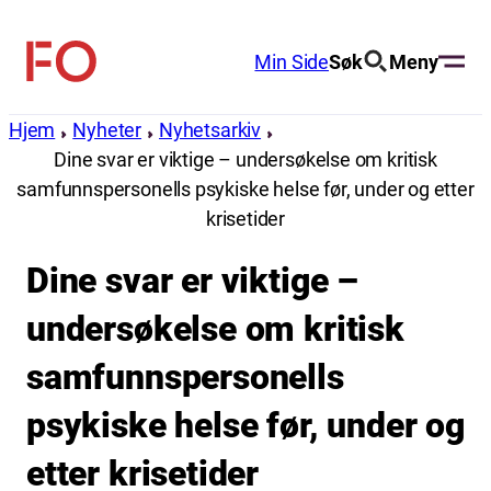
Hopp
til
Min Side
Søk
Meny
FO
innhold
(Fellesorganisasjonen)
Hjem
Nyheter
Nyhetsarkiv
Dine svar er viktige – undersøkelse om kritisk
samfunnspersonells psykiske helse før, under og etter
krisetider
Dine svar er viktige –
undersøkelse om kritisk
samfunnspersonells
psykiske helse før, under og
etter krisetider