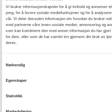
Vi bruker informasjonskapsler for å gi innhold og annonser et
preg, for å levere sosiale mediefunksjoner og for å analysere
vår. Vi deler dessuten informasjon om hvordan du bruker nett
med partnerne våre innen sosiale medier, annonsering og an
som kan kombinere den med annen informasjon du har gjort t
Flere saker
Se alle
for dem, eller som de har samlet inn gjennom din bruk av tje
deres.
Samtykkevalg
Taushetsplikt og personvern
Nødvendig
Egenskaper
Er du berørt av brannen i
Statistikk
Drammen?
Markedsføring