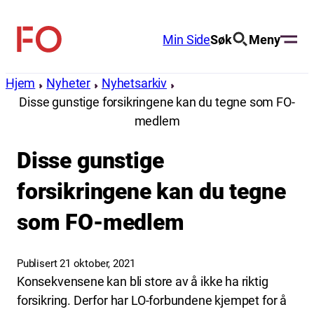
Hopp
til
Min Side
Søk
Meny
FO
innhold
(Fellesorganisasjonen)
Hjem
Nyheter
Nyhetsarkiv
Disse gunstige forsikringene kan du tegne som FO-
medlem
Disse gunstige
forsikringene kan du tegne
som FO-medlem
Publisert 21 oktober, 2021
Konsekvensene kan bli store av å ikke ha riktig
forsikring. Derfor har LO-forbundene kjempet for å