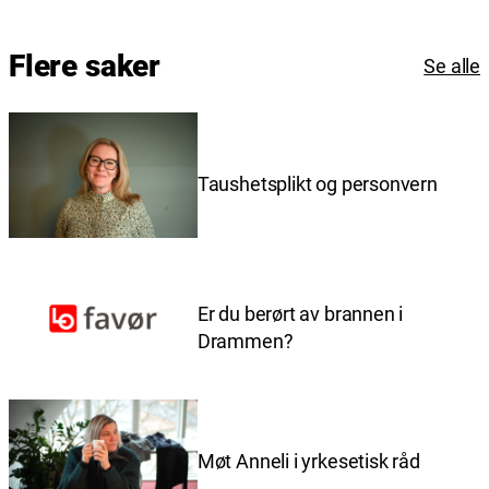
Flere saker
Se alle
Taushetsplikt og personvern
Er du berørt av brannen i
Drammen?
Møt Anneli i yrkesetisk råd