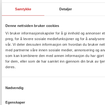
Fordeler i LOfavørs Hunde- og
Samtykke
Detaljer
katteforsikring:
Dekker veterinærutgifter inntil 20.000 kroner.
Denne nettsiden bruker cookies
Erstatning hvis hunden eller katten dør.
Vi bruker informasjonskapsler for å gi innhold og annonser et
Kan kjøpes for hunder og katter som er fra 5
preg, for å levere sosiale mediefunksjoner og for å analysere
uker til 7 år gamle.
vår. Vi deler dessuten informasjon om hvordan du bruker nett
med partnerne våre innen sosiale medier, annonsering og an
Les mer om hunde- og katteforsikring
som kan kombinere den med annen informasjon du har gjort t
for dem, eller som de har samlet inn gjennom din bruk av tje
deres.
Ekstra trygghet i bakhånd med
barneforsikring
Samtykkevalg
Nødvendig
En famille med gode sikkerhetsrutiner og som tar
sine forhåndsregler, har alle forutsetninger for at
Egenskaper