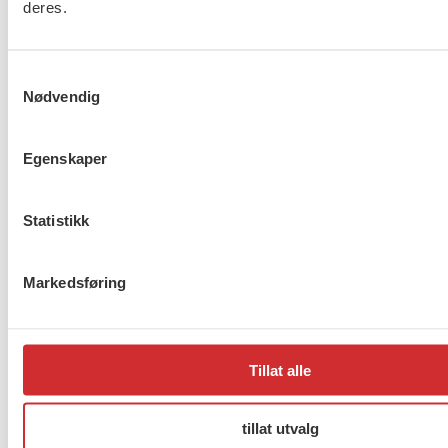
deres.
organisasjonsansatte i KA:
Samtykkevalg
Kirkens SOS
Nødvendig
IKO – Kirkelig pedagogisk senter
IKO-forlaget AS
Vestby frivilligsentral
Egenskaper
KIFO, Institutt for kirke-, religions- og
livssynsforskning
Statistikk
Kristelig studieforbund (K-stud)
Hekta – Trosopplæring for ungdom
Markedsføring
Vake Kirkelig ressurssenter mot seksuelle overgrep
Kirkepartner AS
Norske kirkeakademier
Tillat alle
Flere saker
Se alle
tillat utvalg