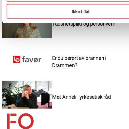
Ikke tillat
Taushetsplikt og personvern
Er du berørt av brannen i
Drammen?
Møt Anneli i yrkesetisk råd