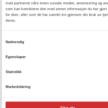
med partnerne våre innen sosiale medier, annonsering og an
Lovisenberg diakonale sykehus. Her har FO om
som kan kombinere den med annen informasjon du har gjort t
lag 2.400 medlemmer spredt over hele landet.
for dem, eller som de har samlet inn gjennom din bruk av tje
Dessuten har FO nesten 200 medlemmer i Spekter
deres.
Område 9, som omfatter ulike pri
vate institusjoner.
Mange av våre medlemmer i Spekter jobber i:
Samtykkevalg
Nødvendig
Sykehus/helseforetak
Egenskaper
Private institusjoner
Statistikk
Her kan du lese protokollene:
Markedsføring
Spekter del A2 – område 10
Spekter del A2 – område 13
Tillat alle