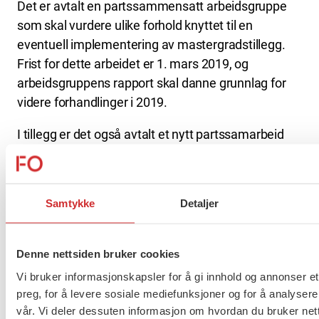
Det er avtalt en partssammensatt arbeidsgruppe
som skal vurdere ulike forhold knyttet til en
eventuell implementering av mastergradstillegg.
Frist for dette arbeidet er 1. mars 2019, og
arbeidsgruppens rapport skal danne grunnlag for
videre forhandlinger i 2019.
I tillegg er det også avtalt et nytt partssamarbeid
som skal vurdere dagens «trappetrinnsmodell»
Den økonomiske rammen for årets oppgjøre er
Samtykke
Detaljer
brukt opp med dette resultatet. Det er likevel avtalt
en adgang til forhandlinger på den enkelte B-dels
tekstlige innhold. Frist for dette er satt til 1.juni.
Denne nettsiden bruker cookies
Vi bruker informasjonskapsler for å gi innhold og annonser et
FOs medlemmer i Spekter
preg, for å levere sosiale mediefunksjoner og for å analysere
vår. Vi deler dessuten informasjon om hvordan du bruker nett
Spekter Helse
omfatter ansatte i helseforetak og