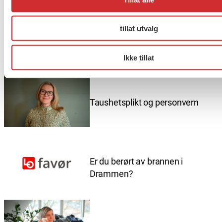
Sjekk ut FO på Instagram: fofellesorg
tillat utvalg
Flere saker
Se alle
Ikke tillat
Taushetsplikt og personvern
Er du berørt av brannen i
Drammen?