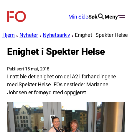
Hopp
til
Min Side
Søk
Meny
FO
innhold
(Fellesorganisasjonen)
Hjem
Nyheter
Nyhetsarkiv
Enighet i Spekter Helse
Enighet i Spekter Helse
Publisert 15 mai, 2018
I natt ble det enighet om del A2 i forhandlingene
med Spekter Helse. FOs nestleder Marianne
Johnsen er fornøyd med oppgjøret.