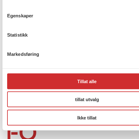
Egenskaper
Taushetsplikt og personvern
Statistikk
Markedsføring
Er du berørt av brannen i
Drammen?
Tillat alle
tillat utvalg
Møt Anneli i yrkesetisk råd
Ikke tillat