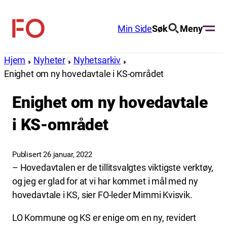
Hopp
til
Min Side
Søk
Meny
FO
innhold
(Fellesorganisasjonen)
Hjem
Nyheter
Nyhetsarkiv
Enighet om ny hovedavtale i KS-området
Enighet om ny hovedavtale
i KS-området
Publisert 26 januar, 2022
– Hovedavtalen er de tillitsvalgtes viktigste verktøy,
og jeg er glad for at vi har kommet i mål med ny
hovedavtale i KS, sier FO-leder Mimmi Kvisvik.
LO Kommune og KS er enige om en ny, revidert