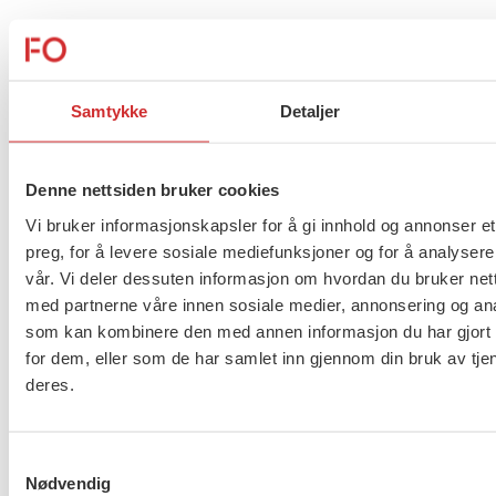
Kommuner og fylkeskommuner står overfor store
omstillinger innen klima og miljø, digitalisering og
likestilling i framtiden, og da er tillitsvalgtes
Samtykke
Detaljer
medvirkning en viktig forutsetning for å lykkes.
Avtalen slår fast at dette også er et ansvar for
Denne nettsiden bruker cookies
partene lokalt og bestemmelsen er en presisering
av at klima og miljø er en del av partsarbeidet.
Vi bruker informasjonskapsler for å gi innhold og annonser et
preg, for å levere sosiale mediefunksjoner og for å analysere
vår. Vi deler dessuten informasjon om hvordan du bruker nett
LO-kommune består av FO, Fagforbundet, Skolenes
med partnerne våre innen sosiale medier, annonsering og an
landsforbund, EL og IT forbundet, Norsk
som kan kombinere den med annen informasjon du har gjort t
Sjøoffisersforbund og Creo.
for dem, eller som de har samlet inn gjennom din bruk av tje
deres.
Her kan du lese protokollen
.
Samtykkevalg
Flere saker
Se alle
Nødvendig