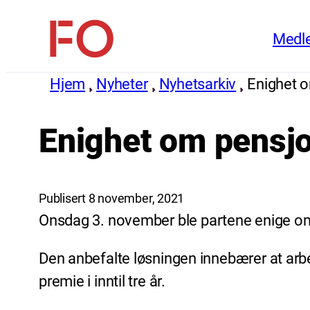
Hopp
Medl
til
FO
innhold
(Fellesorganisasjonen)
Hjem
Nyheter
Nyhetsarkiv
Enighet o
Enighet om pensjo
Publisert 8 november, 2021
Onsdag 3. november ble partene enige om
Den anbefalte løsningen innebærer at arbei
premie i inntil tre år.