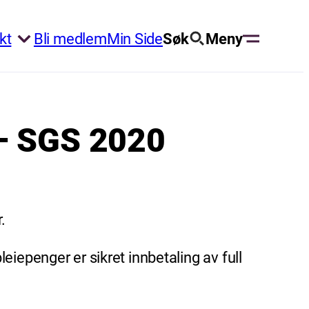
kt
Bli medlem
Min Side
Søk
Meny
 – SGS 2020
.
iepenger er sikret innbetaling av full