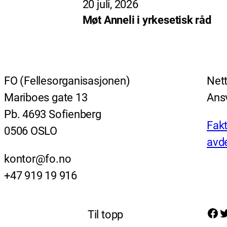
20 juli, 2026
Møt Anneli i yrkesetisk råd
FO (Fellesorganisasjonen)
Nett
Mariboes gate 13
Ansv
Pb. 4693 Sofienberg
Fakt
0506 OSLO
avde
kontor@fo.no
+47 919 19 916
Facebook
Twitter
Til topp