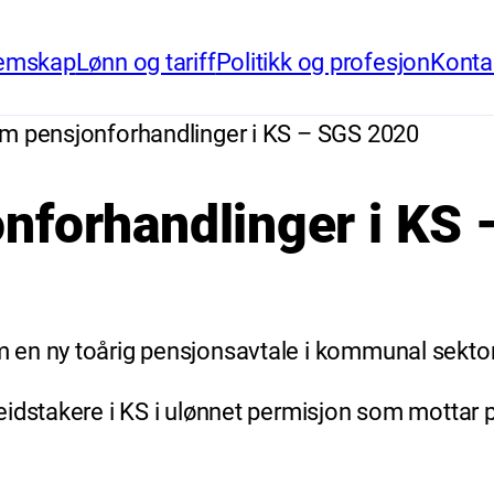
emskap
Lønn og tariff
Politikk og profesjon
Konta
m pensjonforhandlinger i KS – SGS 2020
nforhandlinger i KS
 en ny toårig pensjonsavtale i kommunal sektor
dstakere i KS i ulønnet permisjon som mottar ple