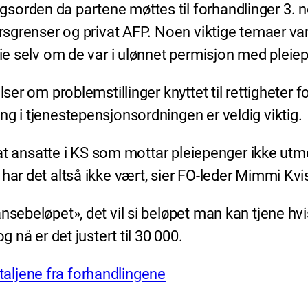
sorden da partene møttes til forhandlinger 3. 
rsgrenser og privat AFP. Noen viktige temaer var 
mie selv om de var i ulønnet permisjon med pleie
lser om problemstillinger knyttet til rettigheter 
ng i tjenestepensjonsordningen er veldig viktig.
ss at ansatte i KS som mottar pleiepenger ikke u
har det altså ikke vært, sier FO-leder Mimmi Kvi
nsebeløpet», det vil si beløpet man kan tjene hvi
g nå er det justert til 30 000.
etaljene fra forhandlingene