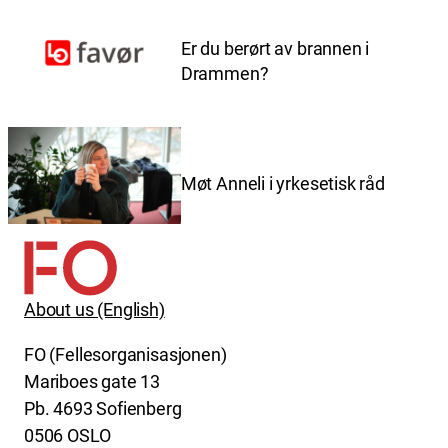
Er du berørt av brannen i
Drammen?
Møt Anneli i yrkesetisk råd
About us (English)
FO (Fellesorganisasjonen)
Mariboes gate 13
Pb. 4693 Sofienberg
0506 OSLO