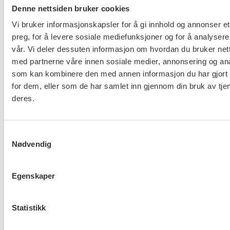
Denne nettsiden bruker cookies
Vi bruker informasjonskapsler for å gi innhold og annonser et
Uke 22: Onsdag 31. mai – fredag 2. juni
preg, for å levere sosiale mediefunksjoner og for å analysere
Uke 24: Onsdag 14. juni – fredag 16. juni
vår. Vi deler dessuten informasjon om hvordan du bruker nett
med partnerne våre innen sosiale medier, annonsering og an
Alle som ønsker det, får i tillegg mulighet til en
som kan kombinere den med annen informasjon du har gjort t
individuell rådgivningssamtale på 45 minutter i
for dem, eller som de har samlet inn gjennom din bruk av tje
løpet av kurset. Her får du mulighet til å drøfte ulike
deres.
utfordringer med en erfaren fagperson. Du får råd
og hjelp til å se nye løsninger i utfordrende
situasjoner. Tema kan for eksempel være konflikter,
Samtykkevalg
Nødvendig
stress eller lignende. Du kan også bruke timen til å
bekrefte og styrke dine gode egenskaper som
leder.
Egenskaper
Se hele programmet her.
Statistikk
FO dekker kursavgiften som inkluderer opphold og