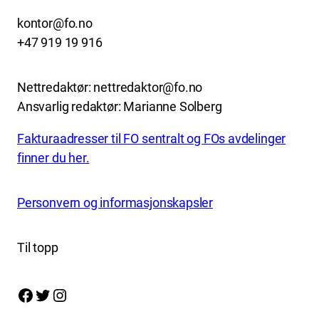
kontor@fo.no
+47 919 19 916
Nettredaktør: nettredaktor@fo.no
Ansvarlig redaktør: Marianne Solberg
Fakturaadresser til FO sentralt og FOs avdelinger
finner du her.
Personvern og informasjonskapsler
Til topp
Facebook
Twitter
Instagram