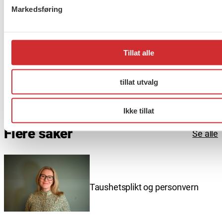
kost. Den enkelte kursdeltaker må selv få dekket
Markedsføring
reiseutgiftene til Modum Bad.
Trykk her for påmelding
Tillat alle
Er du sosialarbeider med lederansvar, men enda ikke
medlem av FO?
tillat utvalg
Trykk her for å bli medlem
Ikke tillat
Flere saker
Se alle
Taushetsplikt og personvern