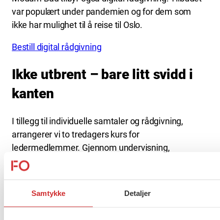
var populært under pandemien og for dem som
ikke har mulighet til å reise til Oslo.
Bestill digital rådgivning
Ikke utbrent – bare litt svidd i
kanten
I tillegg til individuelle samtaler og rådgivning,
arrangerer vi to tredagers kurs for
ledermedlemmer. Gjennom undervisning,
erfaringsutveksling og veiledningssamtaler får
deltakerne kunnskap og innsikt i teknikker som
fremmer helse og styrker livskvalitet og mestring.
Samtykke
Detaljer
I 2023 blir det arrangert kurs: