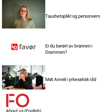
Taushetsplikt og personvern
Er du berørt av brannen i
Drammen?
Møt Anneli i yrkesetisk råd
About us (English)