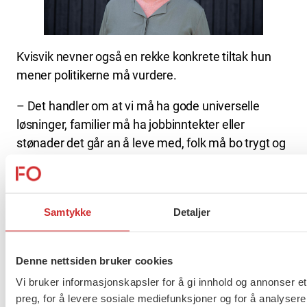
Kvisvik nevner også en rekke konkrete tiltak hun
mener politikerne må vurdere.
– Det handler om at vi må ha gode universelle
løsninger, familier må ha jobbinntekter eller
stønader det går an å leve med, folk må bo trygt og
vi må ha godt utbygde forebyggende tiltak i skole
og nærmiljø som tidlig kan identifisere og iverksette
tiltak overfor barn og familier som sliter. Å lovfeste
Samtykke
Detaljer
miljøterapeuter i skolen kan være ett slik tiltak,
påpeker hun.
Denne nettsiden bruker cookies
Forbundslederen mener koronakrisen har bidratt til
Vi bruker informasjonskapsler for å gi innhold og annonser et
å forverre situasjonen.
preg, for å levere sosiale mediefunksjoner og for å analysere