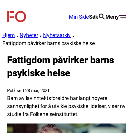
Hopp
til
Min Side
Søk
Meny
FO
innhold
(Fellesorganisasjonen)
Hjem
Nyheter
Nyhetsarkiv
Fattigdom påvirker barns psykiske helse
Fattigdom påvirker barns
psykiske helse
Publisert 28 mai, 2021
Barn av lavinntektsforeldre har langt høyere
sannsynlighet for å utvikle psykiske lidelser, viser ny
studie fra Folkehelseinstituttet.