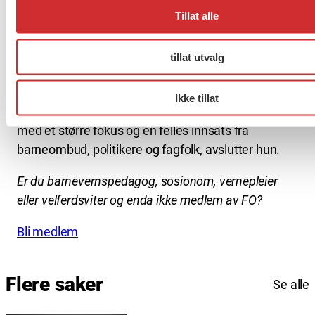
sosialpolitiske løsninger, et tett samspill mellom
Tillat alle
ulike tjenester og profesjoner, og individuell
oppfølging basert på en helhetlig forståelse av
tillat utvalg
både problemer og løsninger.
– Eller sagt med andre ord: Sosiale problemer må
Ikke tillat
møtes med sosialfaglige løsninger. Her er det viktig
med et større fokus og en felles innsats fra
barneombud, politikere og fagfolk, avslutter hun.
Er du barnevernspedagog, sosionom, vernepleier
eller velferdsviter og enda ikke medlem av FO?
Bli medlem
Flere saker
Se alle