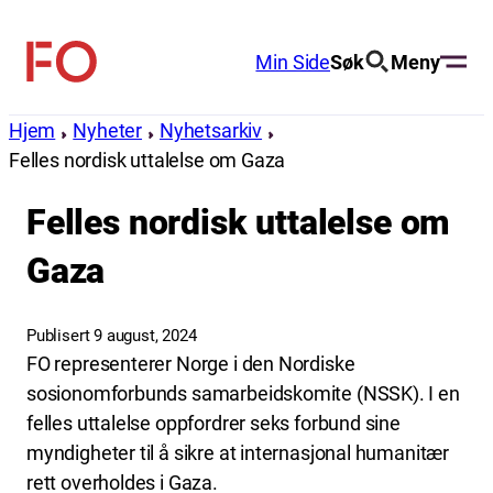
Hopp
til
Min Side
Søk
Meny
FO
innhold
(Fellesorganisasjonen)
Hjem
Nyheter
Nyhetsarkiv
Felles nordisk uttalelse om Gaza
Felles nordisk uttalelse om
Gaza
Publisert 9 august, 2024
FO representerer Norge i den Nordiske
sosionomforbunds samarbeidskomite (NSSK). I en
felles uttalelse oppfordrer seks forbund sine
myndigheter til å sikre at internasjonal humanitær
rett overholdes i Gaza.