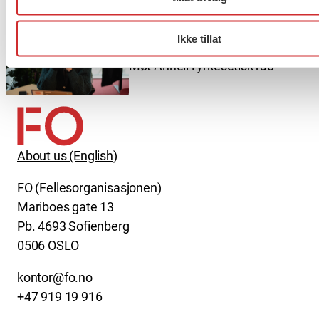
Ikke tillat
Møt Anneli i yrkesetisk råd
About us (English)
FO (Fellesorganisasjonen)
Mariboes gate 13
Pb. 4693 Sofienberg
0506 OSLO
kontor@fo.no
+47 919 19 916