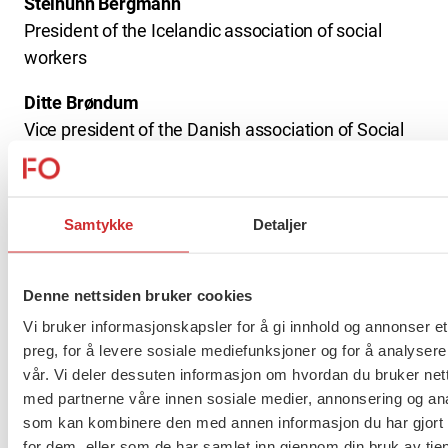
Steinunn Bergmann
President of the Icelandic association of social
workers
Ditte Brøndum
Vice president of the Danish association of Social
Workers
Heike Erkers
Samtykke
Detaljer
Speaker of the Swedish Association of Social
Workers
Denne nettsiden bruker cookies
Lisbeth B. Grandalen
Vice president of the Norwegian Association of
Vi bruker informasjonskapsler for å gi innhold og annonser et
preg, for å levere sosiale mediefunksjoner og for å analysere
Social Workers
vår. Vi deler dessuten informasjon om hvordan du bruker nett
Jenni Karsio
med partnerne våre innen sosiale medier, annonsering og an
som kan kombinere den med annen informasjon du har gjort t
President of Talentia the Finnish Association of
for dem, eller som de har samlet inn gjennom din bruk av tje