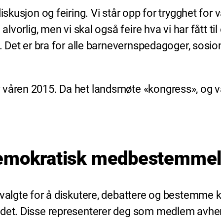
diskusjon og feiring. Vi står opp for trygghet fo
alvorlig, men vi skal også feire hva vi har fått t
t. Det er bra for alle barnevernspedagoger, sosio
våren 2015. Da het landsmøte «kongress», og var
 demokratisk medbestemme
svalgte for å diskutere, debattere og bestemme k
det. Disse representerer deg som medlem avhengi