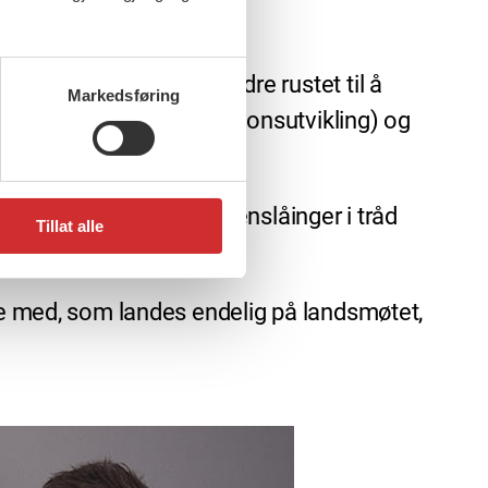
 utvikles for å stå bedre rustet til å
Markedsføring
i fire år (OU=organisasjonsutvikling) og
lant annet fylkessammenslåinger i tråd
Tillat alle
beid.
mye med, som landes endelig på landsmøtet,