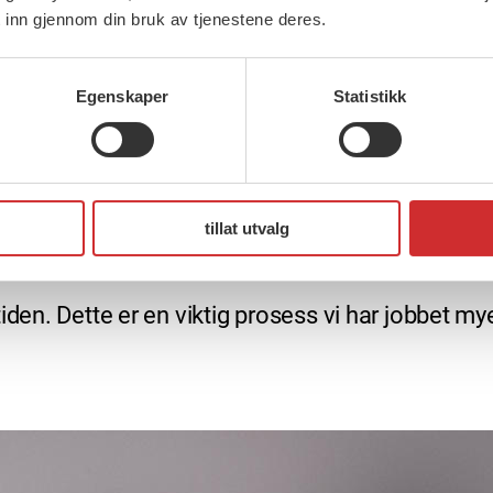
sjonen
 inn gjennom din bruk av tjenestene deres.
 skulle se nærmere på hvordan organisasjonen kan
Egenskaper
Statistikk
amtiden. Den såkalte OU-prosessen har foregått 
y organisasjonsmodell for FO. Den innebærer b
tillat utvalg
r til fylkesavdelingene og en satsing på klubbar
tiden. Dette er en viktig prosess vi har jobbet 