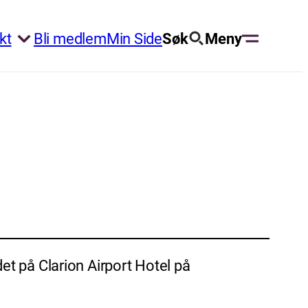
kt
Bli medlem
Min Side
Søk
Meny
t på Clarion Airport Hotel på