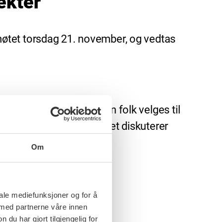
ekter
øtet torsdag 21. november, og vedtas
har stemmerett, hvordan folk velges til
enes oppgaver. Landsmøtet diskuterer
Om
iale mediefunksjoner og for å
 med partnerne våre innen
u har gjort tilgjengelig for