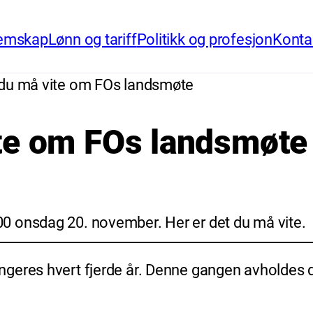
emskap
Lønn og tariff
Politikk og profesjon
Konta
 du må vite om FOs landsmøte
ite om FOs landsmøte
0 onsdag 20. november. Her er det du må vite.
geres hvert fjerde år. Denne gangen avholdes de