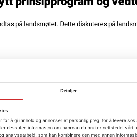
ytt prinsipprogram og vedt
tas på landsmøtet. Dette diskuteres på landsm
glene for organisasjonen formuleres; hvem som 
mensatt, hva som er de ulike organisasjonsledd
ag.
Detaljer
kies
 for å gi innhold og annonser et personlig preg, for å levere sos
deler dessuten informasjon om hvordan du bruker nettstedet vårt,
og analysearbeid, som kan kombinere den med annen informasjon d