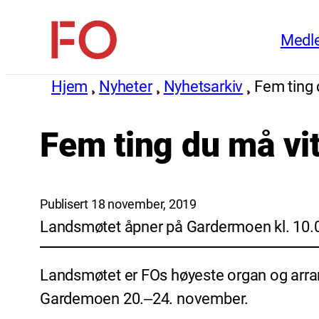
Hopp
Medl
til
FO
innhold
(Fellesorganisasjonen)
Hjem
Nyheter
Nyhetsarkiv
Fem ting
Fem ting du må v
Publisert 18 november, 2019
Landsmøtet åpner på Gardermoen kl. 10.0
Landsmøtet er FOs høyeste organ og arran
Gardemoen 20.‒24. november.