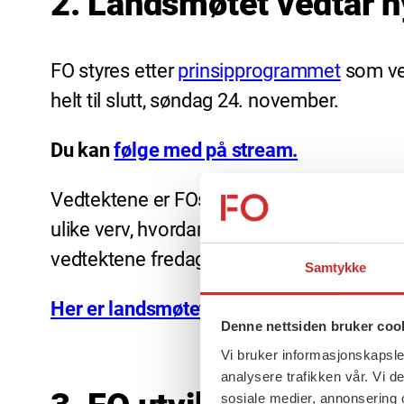
2. Landsmøtet vedtar n
FO styres etter
prinsipprogrammet
som ved
helt til slutt, søndag 24. november.
Du kan
følge med på stream.
Vedtektene er FOs grunnlov. Det er her re
ulike verv, hvordan ulike organer er sam
vedtektene fredag, og vil fatte vedtak lørd
Samtykke
Her er landsmøtets dagsorden.
Denne nettsiden bruker coo
Vi bruker informasjonskapsler
analysere trafikken vår. Vi 
sosiale medier, annonsering 