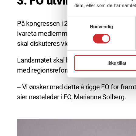
3. FO utvikler organisa
dem, eller som de har samlet
Samtykkevalg
På kongressen i 2015 ble det vedtatt at FO
Nødvendig
ivareta medlemmenes interesser, også i fr
skal diskuteres videre på landsmøtet.
Landsmøtet skal behandle forslag om en n
Ikke tillat
med regionsreformen, styrking av ressurse
‒ Vi ønsker med dette å rigge FO for fram
sier nesteleder i FO, Marianne Solberg.