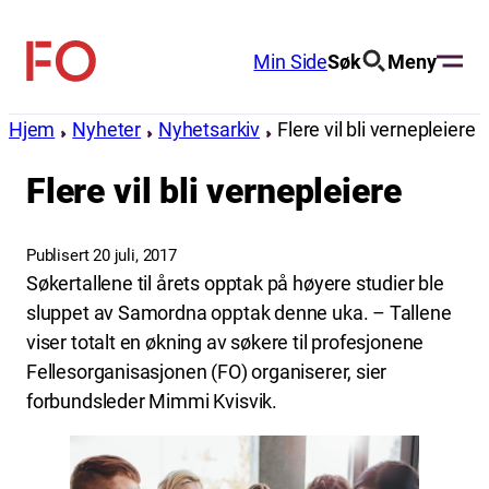
Hopp
til
Min Side
Søk
Meny
FO
innhold
(Fellesorganisasjonen)
Hjem
Nyheter
Nyhetsarkiv
Flere vil bli vernepleiere
Flere vil bli vernepleiere
Publisert 20 juli, 2017
Søkertallene til årets opptak på høyere studier ble
sluppet av Samordna opptak denne uka. – Tallene
viser totalt en økning av søkere til profesjonene
Fellesorganisasjonen (FO) organiserer, sier
forbundsleder Mimmi Kvisvik.