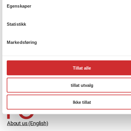
Egenskaper
Taushetsplikt og personvern
Statistikk
Markedsføring
Er du berørt av brannen i
Drammen?
Tillat alle
tillat utvalg
Møt Anneli i yrkesetisk råd
Ikke tillat
About us (English)