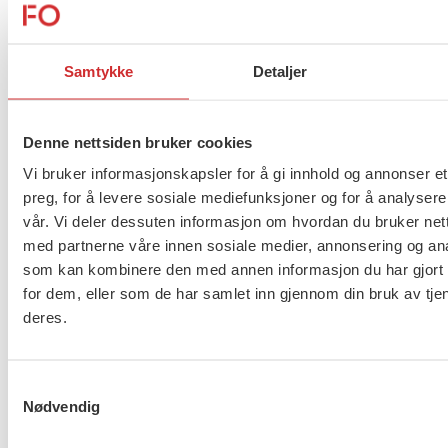
898 studieplasser.
Vernepleiestudiene hadde i 2016 9522 søkere, med
Samtykke
Detaljer
3254 som førstevalg. I år er det en økning til 10 776
som har vernepleiestudiet på lista si, mens hele
3710 har det som førstevalg. Det er totalt 1010
Denne nettsiden bruker cookies
vernepleiestudieplasser.
Vi bruker informasjonskapsler for å gi innhold og annonser et
preg, for å levere sosiale mediefunksjoner og for å analysere
Velferdsviterne blir kun utdannet på Høgskolen i
vår. Vi deler dessuten informasjon om hvordan du bruker nett
Østfold. På de 40 studieplassene var det i fjor 373
med partnerne våre innen sosiale medier, annonsering og an
som hadde velferdsviter på listen med 66 som
som kan kombinere den med annen informasjon du har gjort t
hadde det som førstevalg. I år er det en økning til
for dem, eller som de har samlet inn gjennom din bruk av tje
496, med 78 søkere som førstevalg.
deres.
Flere saker
Se alle
Samtykkevalg
Nødvendig