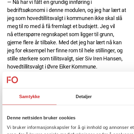
— Nå har vi fått en grundig innføring i
bedriftsøkonomi i denne modulen, og jeg har lært at
jeg som hovedtillitsvalgt i kommunen ikke skal slå
meg til ro med å få fremlagt et budsjett. Jeg vil
nå etterspørre regnskapet som ligger til grunn,
gjerne flere år tilbake. Med det jeg har lært nå kan
jeg for eksempel her finne rom til hele stillinger, og
stille sterkere som tillitsvalgt, sier Siv Iren Hansen,
hovedtillitsvalgt i Øvre Eiker Kommune.
Hun har tidligere sittet i styret i FO Buskerud i to
perioder. Nå ønsker hun å ta alle modulene på LO-
Samtykke
Detaljer
skolen for å ta kunnskapen i bruk som
hovedtillitsvalgt.
Denne nettsiden bruker cookies
Gry Elizabeth Juvelid ønsker også å gå alle
Vi bruker informasjonskapsler for å gi innhold og annonser et
modulene. Hun er 2. nestleder og profesjonsfaglig