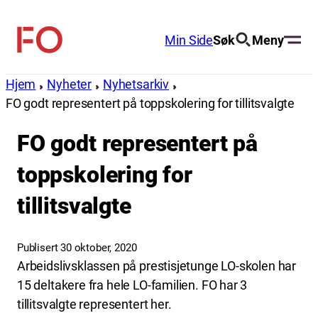
Hopp
til
Min Side
Søk
Meny
FO
innhold
(Fellesorganisasjonen)
Hjem
Nyheter
Nyhetsarkiv
FO godt representert på toppskolering for tillitsvalgte
FO godt representert på
toppskolering for
tillitsvalgte
Publisert 30 oktober, 2020
Arbeidslivsklassen på prestisjetunge LO-skolen har
15 deltakere fra hele LO-familien. FO har 3
tillitsvalgte representert her.