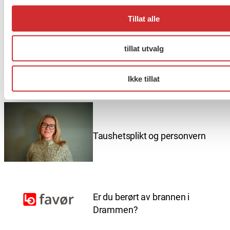
Interessert i å bygge på din kompetanse? Sjekk ut
Tillat alle
oversikt over kommende toppskolerings-kurs på
AOF sine sider
her
.
tillat utvalg
Flere saker
Ikke tillat
Se alle
Taushetsplikt og personvern
Er du berørt av brannen i
Drammen?