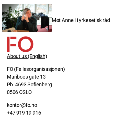
Møt Anneli i yrkesetisk råd
About us (English)
FO (Fellesorganisasjonen)
Mariboes gate 13
Pb. 4693 Sofienberg
0506 OSLO
kontor@fo.no
+47 919 19 916