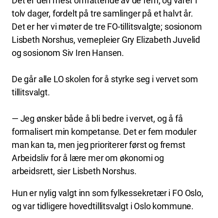
Det er den mest omfattende av de fem, og varer i
tolv dager, fordelt på tre samlinger på et halvt år.
Det er her vi møter de tre FO-tillitsvalgte; sosionom
Lisbeth Norshus, vernepleier Gry Elizabeth Juvelid
og sosionom Siv Iren Hansen.
De går alle LO skolen for å styrke seg i vervet som
tillitsvalgt.
— Jeg ønsker både å bli bedre i vervet, og å få
formalisert min kompetanse. Det er fem moduler
man kan ta, men jeg prioriterer først og fremst
Arbeidsliv for å lære mer om økonomi og
arbeidsrett, sier Lisbeth Norshus.
Hun er nylig valgt inn som fylkessekretær i FO Oslo,
og var tidligere hovedtillitsvalgt i Oslo kommune.