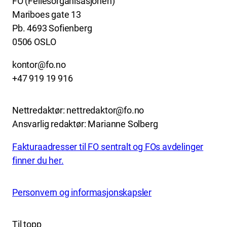
FO (Fellesorganisasjonen)
Mariboes gate 13
Pb. 4693 Sofienberg
0506 OSLO
kontor@fo.no
+47 919 19 916
Nettredaktør: nettredaktor@fo.no
Ansvarlig redaktør: Marianne Solberg
Fakturaadresser til FO sentralt og FOs avdelinger
finner du her.
Personvern og informasjonskapsler
Til topp