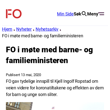
Hopp
til
Min Side
Søk
Meny
FO
innhold
(Fellesorganisasjonen)
Hjem
Nyheter
Nyhetsarkiv
FO i møte med barne- og familieministeren
FO i møte med barne- og
familieministeren
Publisert 13 mai, 2020
FO gav tydelige innspill til Kjell Ingolf Ropstad om
veien videre for koronatiltakene og effekten av dem
for barn og unge som sliter.