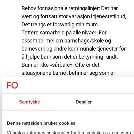
Behov for nasjonale retningslinjer: Det har
vært og fortsatt stor variasjon i tjenestetilbud,
Det trengs et forsvarlig minimum.
Tettere samarbeid på alle nivåer: For
eksempel mellom barnehage/skole og
barnevern og andre kommunale tjenester for
å hjelpe barn som det er bekymring rundt.
Barn er ikke «sårbare». Ofte er det
situasjonene barnet befinner seg som er
vanskelig f.eks. familieøkonomi som gjør at
barn er i sårbar livssituasjon. Sørg for
tiltakene treffer der behovene er og som
Samtykke
Detaljer
bidrar til å bedre barnas livsvilkår.
Kommuneøkonomien må styrkes. Mer
penger til målrettete tiltak til familier som
Denne nettsiden bruker cookies
sliter.
Vi bruker informasjonskapsler for å gi innhold og annonser et