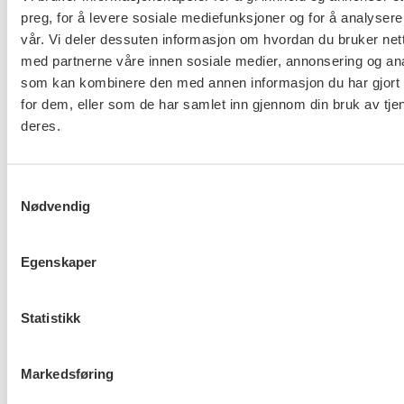
Koordineringsgruppen må fortsette arbeidet.
preg, for å levere sosiale mediefunksjoner og for å analysere
FO ønsker en rapport nr. 3. som konkretiserer
vår. Vi deler dessuten informasjon om hvordan du bruker nett
omfang, behov for hjelp og hvilke barn som er
med partnerne våre innen sosiale medier, annonsering og an
som kan kombinere den med annen informasjon du har gjort t
i en vanskelig livssituasjon. Den må også si
for dem, eller som de har samlet inn gjennom din bruk av tje
noe om konsekvensene av koronaperioden.
deres.
LES MER:
FOs innspill til Barne- og
Samtykkevalg
familieministeren
Nødvendig
LES OGSÅ :
Koordineringsgruppe for tilbodet til
sårbare barn og unge under koronakrisen
Egenskaper
Statistikk
Flere saker
Se alle
Markedsføring