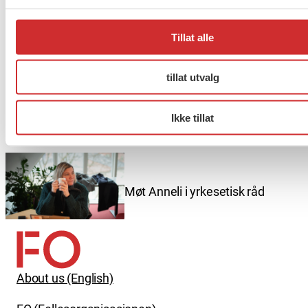
Taushetsplikt og personvern
Tillat alle
tillat utvalg
Er du berørt av brannen i
Drammen?
Ikke tillat
Møt Anneli i yrkesetisk råd
About us (English)